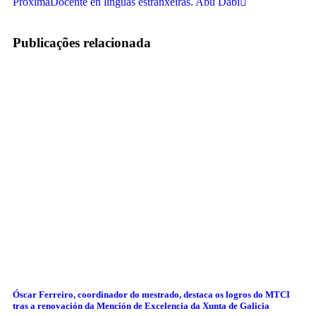
Próxima
Docente en linguas estranxeiras. Abu Dabi
Publicações relacionada
Óscar Ferreiro, coordinador do mestrado, destaca os logros do MTCI
tras a renovación da Mención de Excelencia da Xunta de Galicia