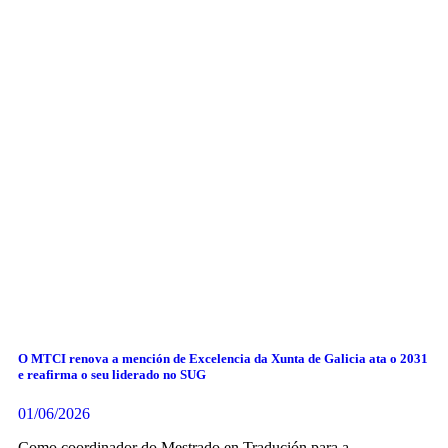
O MTCI renova a mención de Excelencia da Xunta de Galicia ata o 2031
e reafirma o seu liderado no SUG
01/06/2026
Como coordinador do Mestrado en Tradución para a