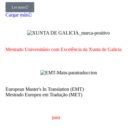
Ler mais
Cargar máis
Mestrado Universitário com Excelência da Xunta de Galicia
European Master's In Translation (EMT)
Mestrado Europeu em Tradução (MET)
M
estrado em
T
radução
para
a
C
omunicação
I
nternacional
(MTCI)
Faculdade de Filologia e Tradução
UNIVERSIDADE
DE VIGO