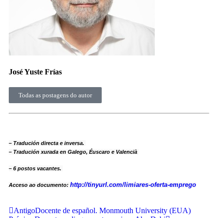
José Yuste Frías
Todas as postagens do autor
– Tradución directa e inversa.
– Tradución xurada en Galego, Éuscaro e Valencià
– 6 postos vacantes.
http://tinyurl.com/limiares-oferta-emprego
Acceso ao documento:
Antigo
Docente de español. Monmouth University (EUA)