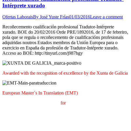
Intérprete xurado
Ofertas Laborais
By
José Yuste Frías
01/03/2016
Leave a comment
Recoñecemento cualificación profesional Tradutor-Intérprete
xurado. BOE do 20/02/2016 Orde PRE/1892016, de 17 de febreiro,
pola que se regula o recoñecemento de cualificacións profesionais
adquiridas noutros Estados membros da Unión Europea para o
exercicio en España da profesión de Tradutor-Intéprete xurado.
Acceso ao BOE: http://tinyurl.com/j987hgy
Awarded with the recognition of excellence by the Xunta de Galicia
European Master´s In Translation (EMT)
M
aster's Degree in
T
ranslation
for
International
C
ommunication
(
MTCI)
Faculty of Philology and Translation
UNIVERSITY OF
VIGO
t
T