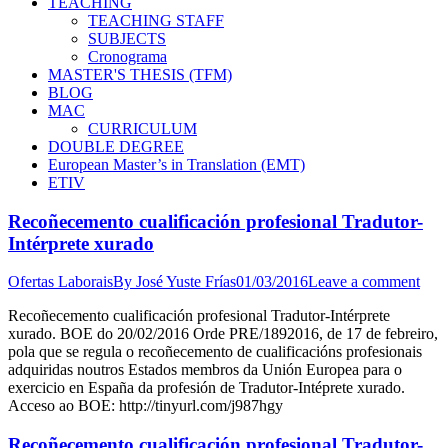
TEACHING
TEACHING STAFF
SUBJECTS
Cronograma
MASTER'S THESIS (TFM)
BLOG
MAC
CURRICULUM
DOUBLE DEGREE
European Master’s in Translation (EMT)
ETIV
Recoñecemento cualificación profesional Tradutor-
Intérprete xurado
Ofertas Laborais
By
José Yuste Frías
01/03/2016
Leave a comment
Recoñecemento cualificación profesional Tradutor-Intérprete
xurado. BOE do 20/02/2016 Orde PRE/1892016, de 17 de febreiro,
pola que se regula o recoñecemento de cualificacións profesionais
adquiridas noutros Estados membros da Unión Europea para o
exercicio en España da profesión de Tradutor-Intéprete xurado.
Acceso ao BOE: http://tinyurl.com/j987hgy
Recoñecemento cualificación profesional Tradutor-