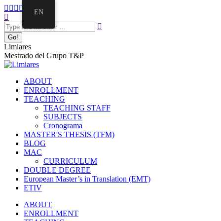
Skip
Facebook
Twitter
Mail
Instagram
Linkedin
EN
to
Search:
page
page
page
page
page
content
opens
opens
opens
opens
opens
in
in
in
in
in
new
new
new
new
new
Limiares
window
window
window
window
window
Mestrado del Grupo T&P
ABOUT
ENROLLMENT
TEACHING
TEACHING STAFF
SUBJECTS
Cronograma
MASTER'S THESIS (TFM)
BLOG
MAC
CURRICULUM
DOUBLE DEGREE
European Master’s in Translation (EMT)
ETIV
ABOUT
ENROLLMENT