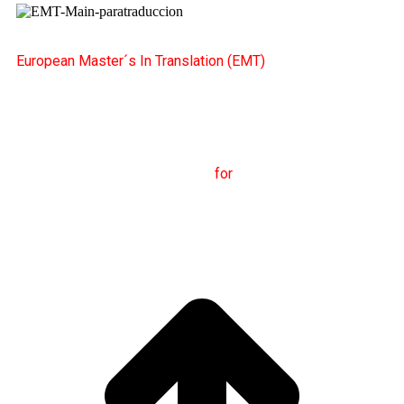
European Master´s In Translation (EMT)
M
aster's Degree in
T
ranslation
for
International
C
ommunication
(
MTCI)
Faculty of Philology and
Translation
UNIVERSITY OF VIGO