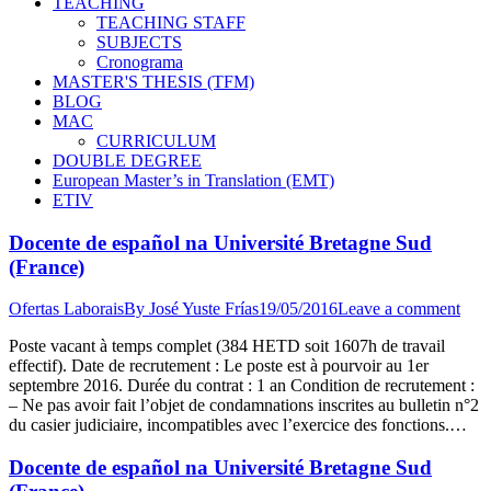
TEACHING
TEACHING STAFF
SUBJECTS
Cronograma
MASTER'S THESIS (TFM)
BLOG
MAC
CURRICULUM
DOUBLE DEGREE
European Master’s in Translation (EMT)
ETIV
Docente de español na Université Bretagne Sud
(France)
Ofertas Laborais
By
José Yuste Frías
19/05/2016
Leave a comment
Poste vacant à temps complet (384 HETD soit 1607h de travail
effectif). Date de recrutement : Le poste est à pourvoir au 1er
septembre 2016. Durée du contrat : 1 an Condition de recrutement :
– Ne pas avoir fait l’objet de condamnations inscrites au bulletin n°2
du casier judiciaire, incompatibles avec l’exercice des fonctions.…
Docente de español na Université Bretagne Sud