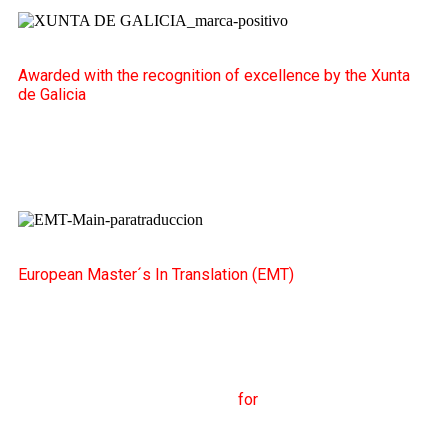
Awarded with the recognition of excellence by the Xunta
de Galicia
European Master´s In Translation (EMT)
M
aster's Degree in
T
ranslation
for
International
C
ommunication
(
MTCI)
Faculty of Philology and
Translation
UNIVERSITY OF VIGO