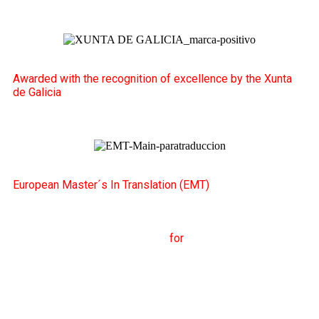
Awarded with the recognition of excellence by the Xunta
de Galicia
European Master´s In Translation (EMT)
M
aster's Degree in
T
ranslation
for
International
C
ommunication
(
MTCI)
Faculty of Philology and
Translation
UNIVERSITY OF VIGO