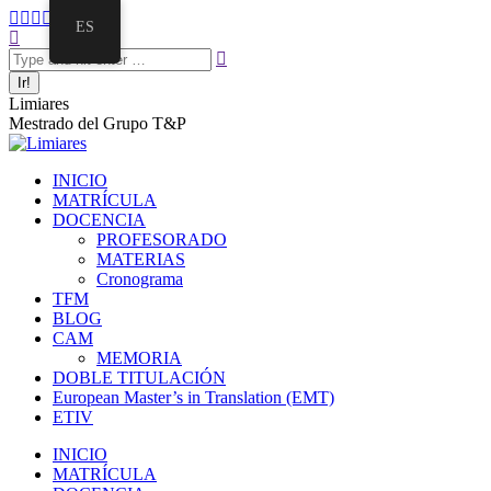
Saltar
Facebook
Twitter
Mail
Instagram
Linkedin
ES
al
Buscar:
page
page
page
page
page
contenido
opens
opens
opens
opens
opens
in
in
in
in
in
new
new
new
new
new
Limiares
window
window
window
window
window
Mestrado del Grupo T&P
INICIO
MATRÍCULA
DOCENCIA
PROFESORADO
MATERIAS
Cronograma
TFM
BLOG
CAM
MEMORIA
DOBLE TITULACIÓN
European Master’s in Translation (EMT)
ETIV
INICIO
MATRÍCULA