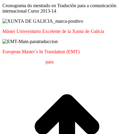
Cronograma do mestrado en Tradución para a comunicación
internacional Curso 2013-14
Máster Universitario Excelente de la Xunta de Galicia
European Master´s In Translation (EMT)
M
áster en
T
raducción
para
la
C
omunicación
I
nternacional (MTCI)
Facultad de Filología y Traducción
UNIVERSIDAD DE VIGO
I
a
T