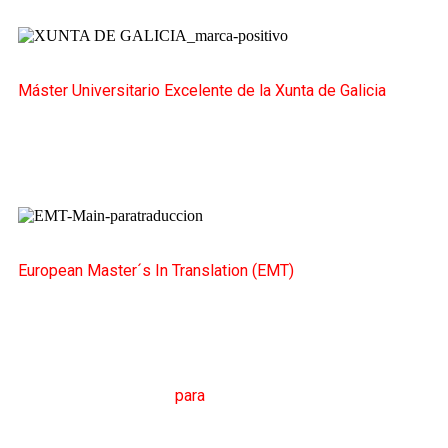
Máster Universitario Excelente de la Xunta de Galicia
European Master´s In Translation (EMT)
M
áster en
T
raducción
para
la
C
omunicación
I
nternacional
(MTCI)
Facultad de Filología y Traducción
UNIVERSIDAD
DE VIGO