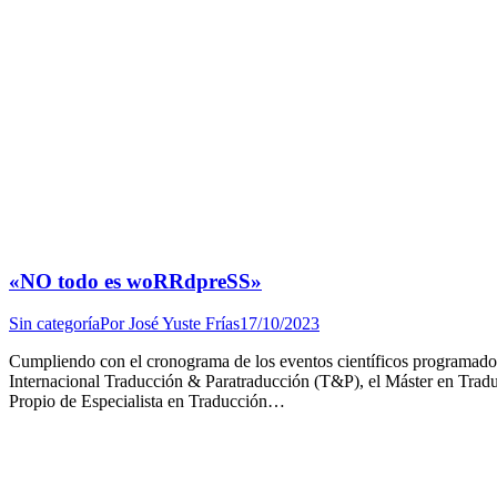
«NO todo es woRRdpreSS»
Sin categoría
Por
José Yuste Frías
17/10/2023
Cumpliendo con el cronograma de los eventos científicos programados
Internacional Traducción & Paratraducción (T&P), el Máster 
Propio de Especialista en Traducción…