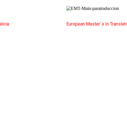
licia
European Master´s In Translat
rnacional (MTCI)
Facultad de Filología y Traducción
UNIVERSIDA