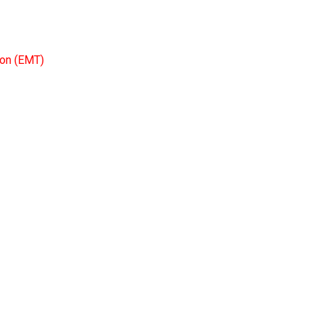
ion (EMT)
D DE VIGO