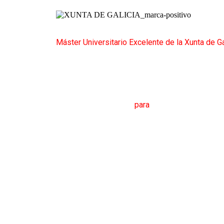
Máster Universitario Excelente de la Xunta de Ga
M
áster en
T
raducción
para
la
C
omunicación
I
nte