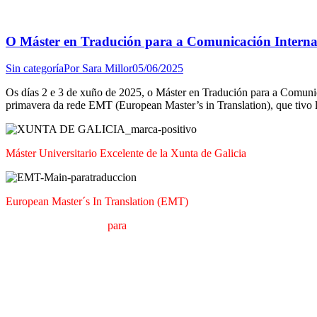
O Máster en Tradución para a Comunicación Interna
Sin categoría
Por
Sara Millor
05/06/2025
Os días 2 e 3 de xuño de 2025, o Máster en Tradución para a Comuni
primavera da rede EMT (European Master’s in Translation), que tivo l
Máster Universitario Excelente de la Xunta de Galicia
European Master´s In Translation (EMT)
M
áster en
T
raducción
para
la
C
omunicación
I
nternacional (MTCI)
F