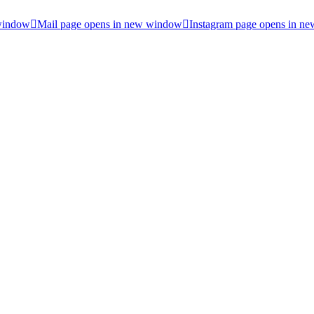
 window
Mail page opens in new window
Instagram page opens in n