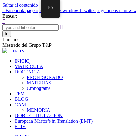
Saltar al contenido
ES
Facebook page opens in new window
Twitter page opens in new
Buscar:
Limiares
Mestrado del Grupo T&P
INICIO
MATRÍCULA
DOCENCIA
PROFESORADO
MATERIAS
Cronograma
TFM
BLOG
CAM
MEMORIA
DOBLE TITULACIÓN
European Master’s in Translation (EMT)
ETIV