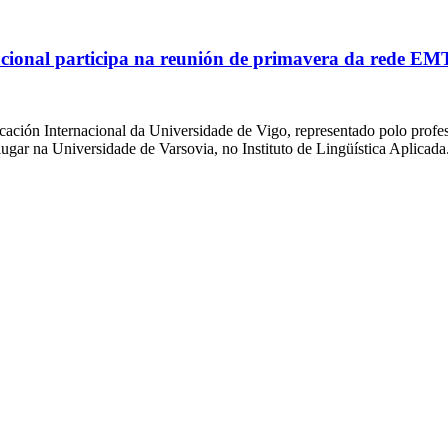
cional participa na reunión de primavera da rede EM
cación Internacional da Universidade de Vigo, representado polo pro
ugar na Universidade de Varsovia, no Instituto de Lingüística Aplicad
acultad de Filología y Traducción
UNIVERSIDAD DE VIGO