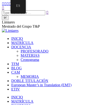
Saltar
Facebook
Twitter
Mail
Instagram
Linkedin
ES
al
Buscar:
page
page
page
page
page
contenido
opens
opens
opens
opens
opens
in
in
in
in
in
new
new
new
new
new
Limiares
window
window
window
window
window
Mestrado del Grupo T&P
INICIO
MATRÍCULA
DOCENCIA
PROFESORADO
MATERIAS
Cronograma
TFM
BLOG
CAM
MEMORIA
DOBLE TITULACIÓN
European Master’s in Translation (EMT)
ETIV
INICIO
MATRÍCULA