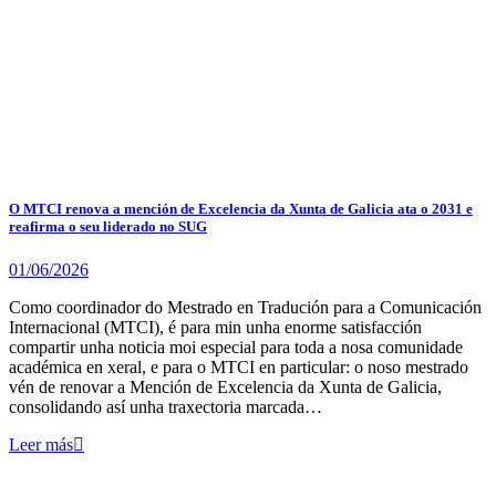
O MTCI renova a mención de Excelencia da Xunta de Galicia ata o 2031 e
reafirma o seu liderado no SUG
01/06/2026
Como coordinador do Mestrado en Tradución para a Comunicación
Internacional (MTCI), é para min unha enorme satisfacción
compartir unha noticia moi especial para toda a nosa comunidade
académica en xeral, e para o MTCI en particular: o noso mestrado
vén de renovar a Mención de Excelencia da Xunta de Galicia,
consolidando así unha traxectoria marcada…
Leer más