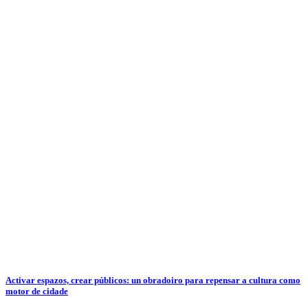
Activar espazos, crear públicos: un obradoiro para repensar a cultura como
motor de cidade