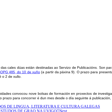
 das cales dúas están destinadas ao Servizo de Publicacións. Son pa
OPG 485, do 10 de xuño
(a partir da páxina 9). O prazo para presenta
 o 2 de xullo.
dades convocou nove bolsas de formación en proxectos de investigaci
o prazo para concorrer é dun mes desde o día seguinte á publicación, é 
OS DE LINGUA, LITERATURA E CULTURA GALEGAS
 ESTUDOS DE GRAO NA UVIGO
Next