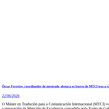
Óscar Ferreiro, coordinador do mestrado, destaca os logros do MTCI tras a 
22/06/2026
O Máster en Tradución para a Comunicación Internacional (MTCI) volv
a renovación da Mención de Excelencia concedida pola Xunta de Gal