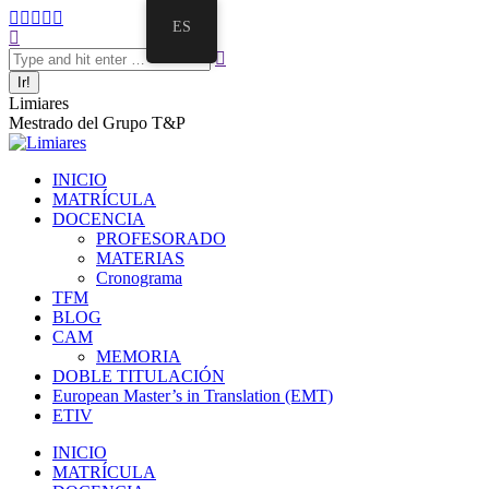
Saltar
Facebook
Twitter
Mail
Instagram
Linkedin
ES
al
Buscar:
page
page
page
page
page
contenido
opens
opens
opens
opens
opens
in
in
in
in
in
new
new
new
new
new
Limiares
window
window
window
window
window
Mestrado del Grupo T&P
INICIO
MATRÍCULA
DOCENCIA
PROFESORADO
MATERIAS
Cronograma
TFM
BLOG
CAM
MEMORIA
DOBLE TITULACIÓN
European Master’s in Translation (EMT)
ETIV
INICIO
MATRÍCULA