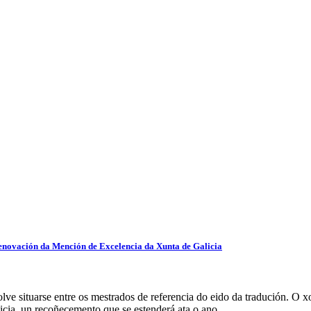
renovación da Mención de Excelencia da Xunta de Galicia
e situarse entre os mestrados de referencia do eido da tradución. O x
icia, un recoñecemento que se estenderá ata o ano…