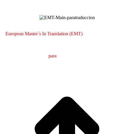
European Master´s In Translation (EMT)
M
áster en
T
raducción
para
la
C
omunicación
I
nternacional
(MTCI)
Facultad de Filología y Traducción
UNIVERSIDAD
DE VIGO