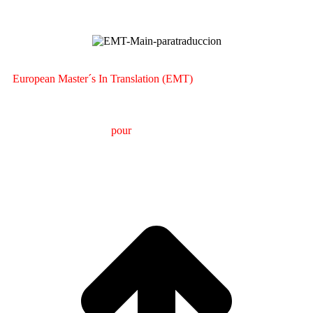
European Master´s In Translation (EMT)
M
aster en
T
raduction
pour
la
C
ommunication
I
nternationale
(MTCI)
Faculté de Philologie et de Traduction
UNIVERSITÉ
DE VIGO