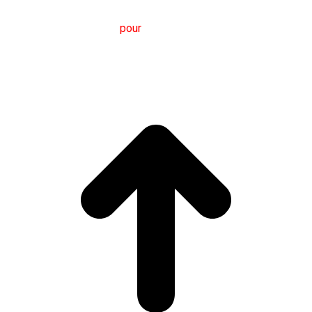
M
aster en
T
raduction
pour
la
C
ommunication
I
nternationale
(MTCI)
Faculté de Philologie et de Traduction
UNIVERSITÉ
DE VIGO