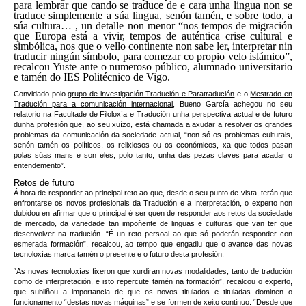
para lembrar que cando se traduce de e cara unha lingua non se
traduce simplemente a súa lingua, senón tamén, e sobre todo, a
súa cultura… , un detalle non menor “nos tempos de migración
que Europa está a vivir, tempos de auténtica crise cultural e
simbólica, nos que o vello continente non sabe ler, interpretar nin
traducir ningún símbolo, para comezar co propio velo islámico”,
recalcou Yuste ante o numeroso público, alumnado universitario
e tamén do IES Politécnico de Vigo.
Convidado polo
grupo de investigación Tradución e Paratradución
e o
Mestrado en
Tradución para a comunicación internacional
, Bueno García achegou no seu
relatorio na Facultade de Filoloxía e Tradución unha perspectiva actual e de futuro
dunha profesión que, ao seu xuízo, está chamada a axudar a resolver os grandes
problemas da comunicación da sociedade actual, “non só os problemas culturais,
senón tamén os políticos, os relixiosos ou os económicos, xa que todos pasan
polas súas mans e son eles, polo tanto, unha das pezas claves para acadar o
entendemento”.
Retos de futuro
Á hora de responder ao principal reto ao que, desde o seu punto de vista, terán que
enfrontarse os novos profesionais da Tradución e a Interpretación, o experto non
dubidou en afirmar que o principal é ser quen de responder aos retos da sociedade
de mercado, da variedade tan impoñente de linguas e culturas que van ter que
desenvolver na tradución. “É un reto persoal ao que só poderán responder con
esmerada formación”, recalcou, ao tempo que engadiu que o avance das novas
tecnoloxías marca tamén o presente e o futuro desta profesión.
“As novas tecnoloxías fixeron que xurdiran novas modalidades, tanto de tradución
como de interpretación, e isto repercute tamén na formación”, recalcou o experto,
que subliñou a importancia de que os novos titulados e tituladas dominen o
funcionamento “destas novas máquinas” e se formen de xeito continuo. “Desde que