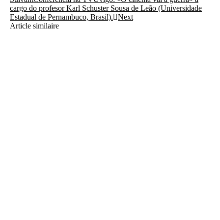
cargo do profesor Karl Schuster Sousa de Leão (Universidade
Estadual de Pernambuco, Brasil).
Next
Article similaire
Óscar Ferreiro, coordinador do mestrado, destaca os logros do
MTCI tras a renovación da Mención de Excelencia da Xunta de
Galicia
22/06/2026