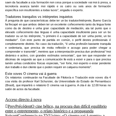
saen da facultade a súa formación non cesa porque a sociedade vai moi á presa, a
tecnoloxía avanza tamén moi rápido e os catro ou seis anos de formación
específica son insuficientes a todas luces”, engadiu o experto.
Tradutores tranquilos vs intérpretes inquietos
Á pregunta de que características debe ter un bo tradutor/intérprete, Bueno García
fai fincapé en que ambos deben ter un excelente coñecemento tanto da lingua fonte
como da de destino e unha gran capacidade de mediación, ata tal punto que o
elevado coñecemento das linguas é unha capacidade insuficiente para ser un bo
tradutor ou un bo intérprete, “o primeiro é a capacidade de ser unha ponte, un bo
mediador”. Con este punto de partida en común, o perfil destes profesionais é
completamente distinto. No caso da tradución, “é unha profesión bastante tranquila
e sedentaria, que precisa de moita reflexión e acougo para poder chegar a
comprender e transmitir”, mentres que a interpretación precisa dun profesional “moi
dinámico e activo, con grandes estímulos sensoriais”, que ten que responder en
décimas de segundo ao que a comunicación lle está a esixir e para o que precisa
tamén unhas condicións físicas especiais, “ser forte, moi esperto e estar pendente
dun traballo e dun cliente que o poden requirir en calquera momento”.
Este xoves O cinema vai á guerra
Os relatorios continuarán na Facultade de Filoloxía e Tradución este xoves día 4
coa visita do profesor Karl Schurster, da Universidade do Estado de Pernambuco
(Brasil), que impartirá o relatorio O cinema vai á guerra. A cita é ás 12.00 horas no
salón de actos da facultade.
Acceso directo á nova
Prev
Précédent
O cine bélico, na procura dun difícil equilibrio
entre o entretemento, o relato histórico e a propaganda
Suivant
Conferencia na TVUvigo: «O cinema vai à guerra» a