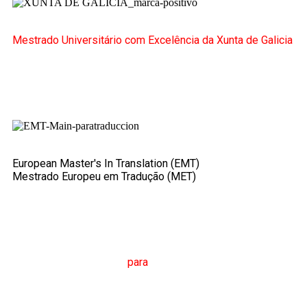
Mestrado Universitário com Excelência da Xunta de Galicia
European Master's In Translation (EMT)
Mestrado Europeu em Tradução (MET)
M
estrado em
T
radução
para
a
C
omunicação
I
nternacional
(MTCI)
Faculdade de Filologia e Tradução
UNIVERSIDADE
DE VIGO