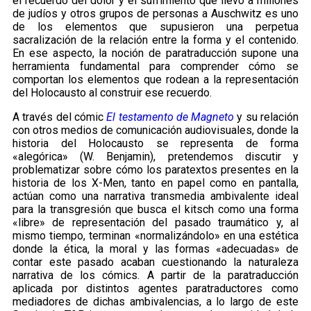
el recuerdo del dolor y el sufrimiento que llevó a millones
de judíos y otros grupos de personas a Auschwitz es uno
de los elementos que supusieron una perpetua
sacralización de la relación entre la forma y el contenido.
En ese aspecto, la noción de paratraducción supone una
herramienta fundamental para comprender cómo se
comportan los elementos que rodean a la representación
del Holocausto al construir ese recuerdo.
A través del cómic
El testamento de Magneto
y su relación
con otros medios de comunicación audiovisuales, donde la
historia del Holocausto se representa de forma
«alegórica» (W. Benjamin), pretendemos discutir y
problematizar sobre cómo los paratextos presentes en la
historia de los X-Men,
tanto en papel como en pantalla,
actúan como una narrativa transmedia ambivalente ideal
para la transgresión que busca el kitsch como una forma
«libre» de representación del pasado traumático y, al
mismo tiempo, terminan «normalizándolo» en una estética
donde la ética, la moral y las formas «adecuadas» de
contar este pasado acaban cuestionando la naturaleza
narrativa de los cómics. A partir de la paratraducción
aplicada por distintos agentes paratraductores como
mediadores de dichas ambivalencias, a lo largo de este