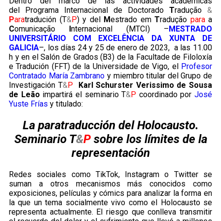
Dentro del marco de las actividades académicas
del Programa Internacional de Doctorado
T
radução
&
P
ara
tradución (T
&
P
) y del
M
estrado em
T
radução
para
a
C
omunicação
I
nternacional (MTCI) –
MESTRADO
UNIVERSITÁRIO COM EXCELÊNCIA DA XUNTA DE
GALICIA
–, los días 24 y 25 de enero de 2023, a las 11.00
h y en el Salón de Grados (B3) de la Facultade de Filoloxía
e Tradución (FFT) de la Universidade de Vigo, el
Profesor
Contratado María Zambrano
y miembro titular del Grupo de
Investigación T
&
P
Karl Schurster Verissimo de Sousa
de Leão
impartirá el seminario T
&
P
coordinado por
José
Yuste Frías
y titulado:
La paratraducción del Holocausto.
Seminario T
&
P
sobre los límites de la
representación
Redes sociales como TikTok, Instagram o Twitter se
suman a otros mecanismos más conocidos como
exposiciones, películas y cómics para analizar la forma en
la que un tema socialmente vivo como el Holocausto se
representa actualmente. El riesgo que conlleva transmitir