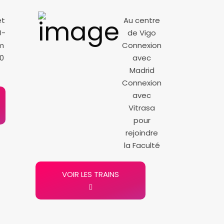
et
Au centre
0-
de Vigo
m
Connexion
0
avec
Madrid
Connexion
avec
Vitrasa
pour
rejoindre
la Faculté
VOIR LES TRAINS