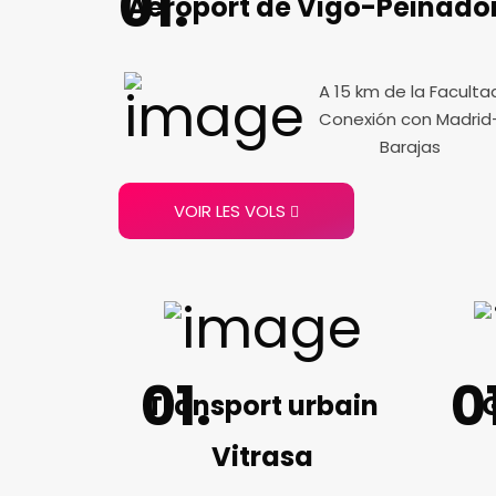
Aéroport de Vigo-Peinado
A 15 km de la Faculta
Conexión con Madrid
Barajas
VOIR LES VOLS
Transport urbain
G
Vitrasa