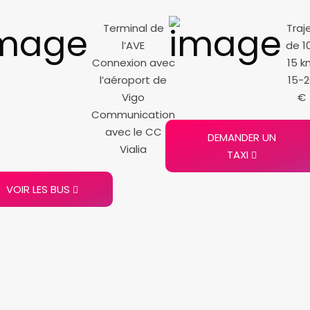
Terminal de
Traj
l’AVE
de 1
Connexion avec
15 k
l’aéroport de
15-2
Vigo
€
Communication
avec le CC
DEMANDER UN
Vialia
TAXI
VOIR LES BUS