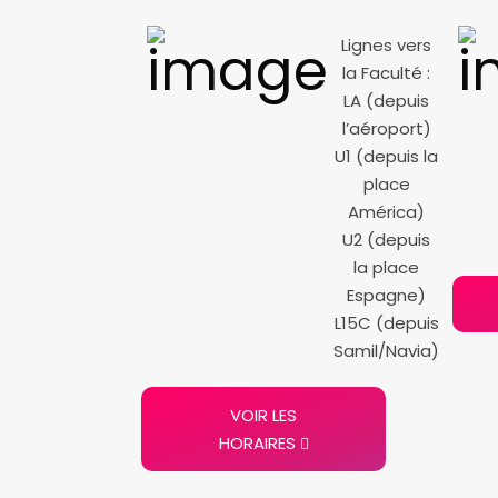
Lignes vers
la Faculté :
LA (depuis
l’aéroport)
U1 (depuis la
place
América)
U2 (depuis
la place
Espagne)
L15C (depuis
Samil/Navia)
VOIR LES
HORAIRES