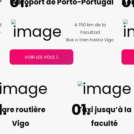
r
Aéroport de Porto-Portugal
Aér
d
A 150 km de la
-
Facultad
Bus o tren hasta Vigo
VOIR LES VOLS
are routière
Taxi jusqu’à la
Vigo
faculté