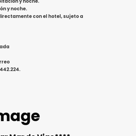
itación y noche.
ón y noche.
directamente con el hotel, sujeto a
gada
rreo
.442.224.