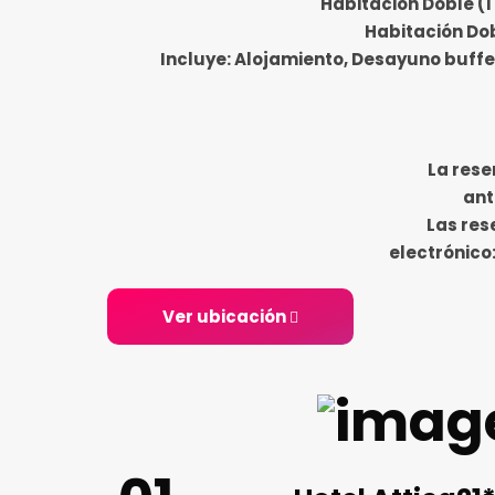
Habitación Doble (1
Habitación Dob
Incluye: Alojamiento, Desayuno buffet
La rese
ant
Las res
electrónico:
Ver ubicación