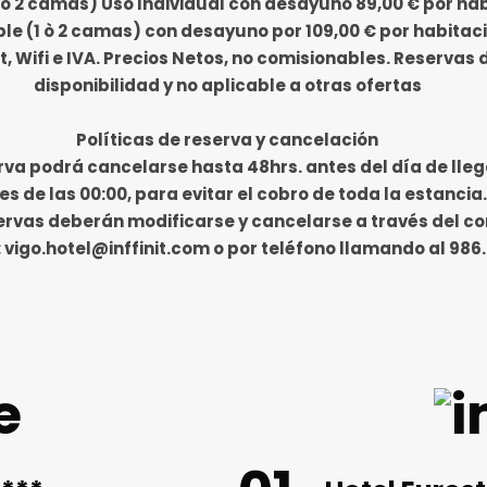
 ò 2 camas) Uso Individual con desayuno 89,00 € por hab
le (1 ò 2 camas) con desayuno por 109,00 € por habitaci
, Wifi e IVA. Precios Netos, no comisionables. Reservas 
disponibilidad y no aplicable a otras ofertas
Políticas de reserva y cancelación
rva podrá cancelarse hasta 48hrs. antes del día de lle
es de las 00:00, para evitar el cobro de toda la estancia.
ervas deberán modificarse y cancelarse a través del co
 vigo.hotel@inffinit.com o por teléfono llamando al 986