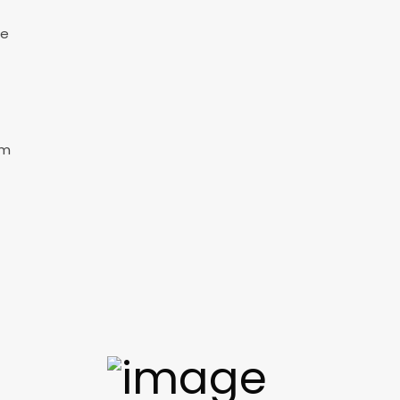
de
om