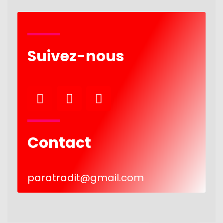
Suivez-nous
Contact
paratradit@gmail.com