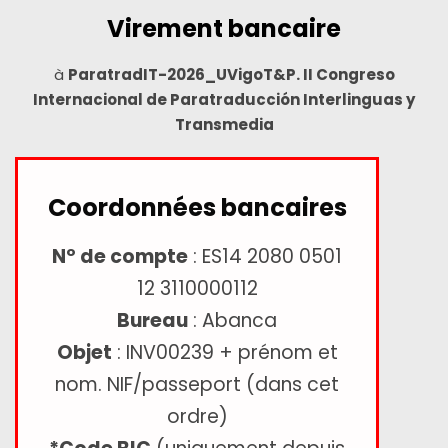
Virement bancaire
à
ParatradIT-2026_UVigoT&P. II Congreso
Internacional de Paratraducción Interlinguas y
Transmedia
Coordonnées bancaires
Nº de compte
: ES14 2080 0501
12 3110000112
Bureau
: Abanca
Objet
: INV00239 + prénom et
nom. NIF/passeport (dans cet
ordre)