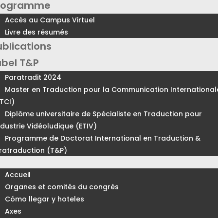
rogramme
Accès au Campus Virtuel
Livre des résumés
ublications
abel T&P
Paratradit 2024
Master en Traduction pour la Communication International
TCI)
Diplôme universitaire de Spécialiste en Traduction pour
Industrie Vidéoludique (ETIV)
Programme de Doctorat International en Traduction &
ratraduction (T&P)
Accueil
Organes et comités du congrès
Cómo llegar y hoteles
Axes