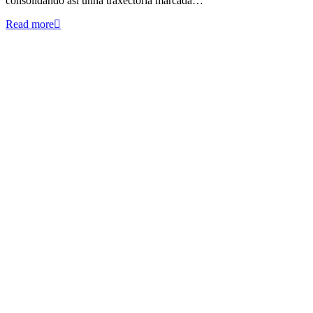
consolidando así unha traxectoria marcada…
Read more