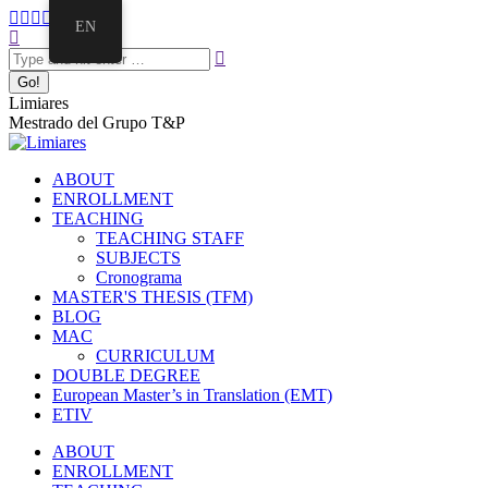
Skip
Facebook
Twitter
Mail
Instagram
Linkedin
EN
to
Search:
page
page
page
page
page
content
opens
opens
opens
opens
opens
in
in
in
in
in
new
new
new
new
new
Limiares
window
window
window
window
window
Mestrado del Grupo T&P
ABOUT
ENROLLMENT
TEACHING
TEACHING STAFF
SUBJECTS
Cronograma
MASTER'S THESIS (TFM)
BLOG
MAC
CURRICULUM
DOUBLE DEGREE
European Master’s in Translation (EMT)
ETIV
ABOUT
ENROLLMENT