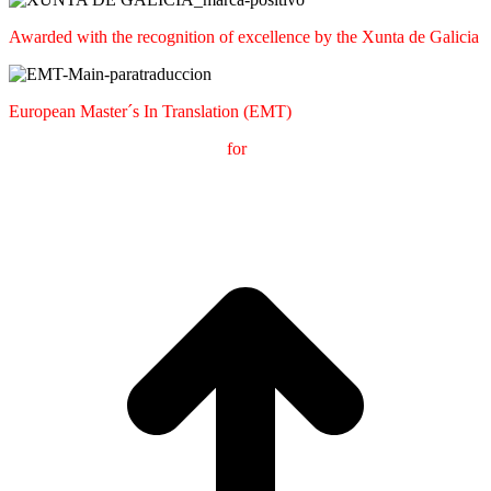
Awarded with the recognition of excellence by the Xunta de Galicia
European Master´s In Translation (EMT)
M
aster's Degree in
T
ranslation
for
International
C
ommunication
(
MTCI)
Faculty of Philology and Translation
UNIVERSITY OF
VIGO
t
T