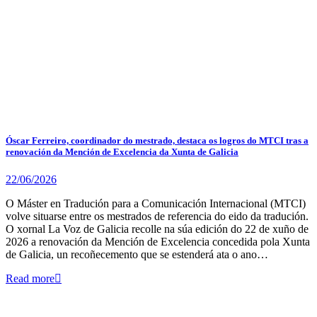
Óscar Ferreiro, coordinador do mestrado, destaca os logros do MTCI tras a
renovación da Mención de Excelencia da Xunta de Galicia
22/06/2026
O Máster en Tradución para a Comunicación Internacional (MTCI)
volve situarse entre os mestrados de referencia do eido da tradución.
O xornal La Voz de Galicia recolle na súa edición do 22 de xuño de
2026 a renovación da Mención de Excelencia concedida pola Xunta
de Galicia, un recoñecemento que se estenderá ata o ano…
Read more