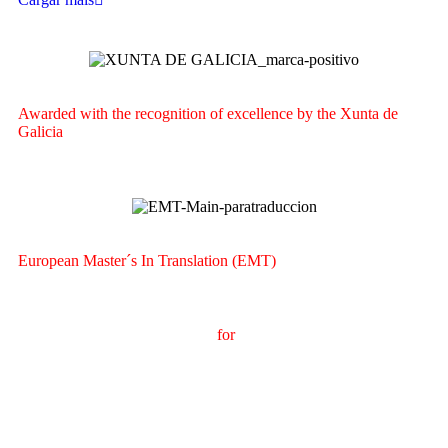
Awarded with the recognition of excellence by the Xunta de
Galicia
European Master´s In Translation (EMT)
M
aster's Degree in
T
ranslation
for
International
C
ommunication
(
MTCI)
Faculty of Philology and Translation
UNIVERSITY OF
VIGO