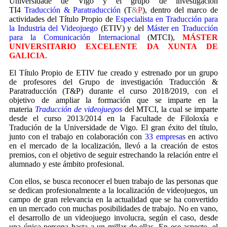
Universidade de Vigo y el grupo de investigación
TI4
Traducción & Paratraducción
(T
&
P
), dentro del marco de
actividades del Título Propio de
Especialista en Traducción para
la Industria del Videojuego
(ETIV) y del
Máster en Traducción
para la Comunicación Internacional
(MTCI),
MÁSTER
UNIVERSITARIO EXCELENTE DA XUNTA DE
GALICIA
.
El Título Propio de ETIV fue creado y estrenado por un grupo
de profesores del Grupo de investigación Traducción &
Paratraducción (T&P) durante el curso 2018/2019, con el
objetivo de ampliar la formación que se imparte en la
materia
Traducción de videojuegos
del MTCI, la cual se imparte
desde el curso 2013/2014 en la Facultade de Filoloxía e
Tradución de la Universidade de Vigo. El gran éxito del título,
junto con el trabajo en colaboración con
33 empresas
en activo
en el mercado de la localización, llevó a la creación de estos
premios, con el objetivo de seguir estrechando la relación entre el
alumnado y este ámbito profesional.
Con ellos, se busca reconocer el buen trabajo de las personas que
se dedican profesionalmente a la localización de videojuegos, un
campo de gran relevancia en la actualidad que se ha convertido
en un mercado con muchas posibilidades de trabajo. No en vano,
el desarrollo de un videojuego involucra, según el caso, desde
una única persona hasta a un millar de ellas. En ese aspecto, el