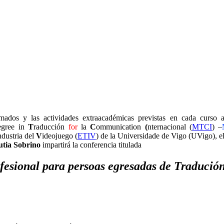
mados y las actividades extraacadémicas previstas en cada curso
Degree in
T
raducción
for
la
C
ommunication
(
nternacional (
MTCI
) –
ndustria del
V
ideojuego (
ETIV
) de la Universidade de Vigo (UVigo), 
utia Sobrino
impartirá la conferencia titulada
ofesional para persoas egresadas de Tradución