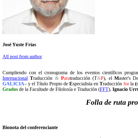
José Yuste Frías
All post from author
Cumpliendo con el cronograma de los eventos científicos progra
Internacional
T
raducción
&
P
ara
traducción (T
&
P
), el
M
aster's 
GALICIA
– y el Título Propio de
E
specialista en
T
raducción
for
la
(
Grados
de la Facultade de Filoloxía e Tradución (
FFT
),
Ignacio Urr
Folla de ruta pr
Bionota del conferenciante