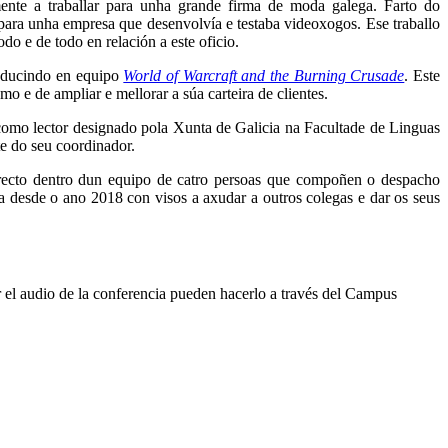
mente a traballar para unha grande firma de moda galega. Farto do
o para unha empresa que desenvolvía e testaba videoxogos. Ese traballo
do e de todo en relación a este oficio.
aducindo en equipo
World of Warcraft and the Burning Crusade
. Este
e de ampliar e mellorar a súa carteira de clientes.
a como lector designado pola Xunta de Galicia na Facultade de Linguas
e do seu coordinador.
 directo dentro dun equipo de catro persoas que compoñen o despacho
a desde o ano 2018 con visos a axudar a outros colegas e dar os seus
 el audio de la conferencia pueden hacerlo a través del Campus