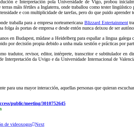
dución e Interpretación pola Universidade de Vigo, probou inicial
erras máis fértiles a Inglaterra, onde traballou como tester lingüístic
tensidade e con multiplicidade de tarefas, pero do que puido aprender to
 onde traballa para a empresa norteamericana
Blizzard Entertainment
tr
olga ás portas de empresa e desde entón nunca deixou de ser autónomo 
e 3 anos en Budapest, múdase a Heidelberg para espallar a lingua galeg
do por decisión propia debido a unha mala xestión e prácticas por part
tradutor, revisor, editor, intérprete, transcritor e subtitulador en
e Interpretación da Uvigo e da Universidade Internacional de Valenci
te para una mayor interacción, aquellas personas que quieran escuchar
ccess/public/meeting/
3010752645
m
ión de videoxogos
Next