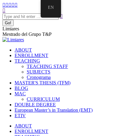
Skip
Facebook
Twitter
Mail
Instagram
Linkedin
EN
to
Search:
page
page
page
page
page
content
opens
opens
opens
opens
opens
in
in
in
in
in
new
new
new
new
new
Limiares
window
window
window
window
window
Mestrado del Grupo T&P
ABOUT
ENROLLMENT
TEACHING
TEACHING STAFF
SUBJECTS
Cronograma
MASTER'S THESIS (TFM)
BLOG
MAC
CURRICULUM
DOUBLE DEGREE
European Master’s in Translation (EMT)
ETIV
ABOUT
ENROLLMENT