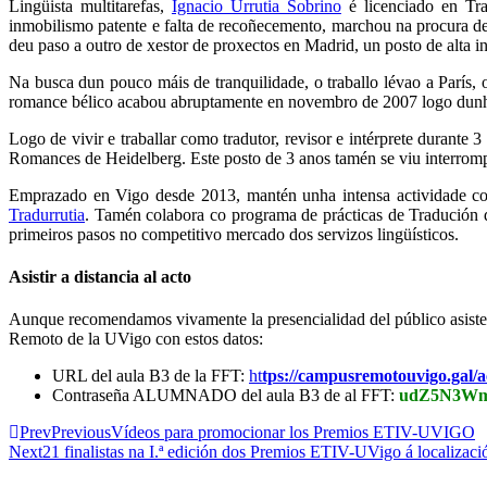
Lingüista multitarefas,
Ignacio Urrutia Sobrino
é licenciado en Tra
inmobilismo patente e falta de recoñecemento, marchou na procura de t
deu paso a outro de xestor de proxectos en Madrid, un posto de alta in
Na busca dun pouco máis de tranquilidade, o traballo lévao a París,
romance bélico acabou abruptamente en novembro de 2007 logo dunha f
Logo de vivir e traballar como tradutor, revisor e intérprete durant
Romances de Heidelberg. Este posto de 3 anos tamén se viu interrompi
Emprazado en Vigo desde 2013, mantén unha intensa actividade como 
Tradurrutia
. Tamén colabora co programa de prácticas de Tradución d
primeiros pasos no competitivo mercado dos servizos lingüísticos.
Asistir a distancia al acto
Aunque recomendamos vivamente la presencialidad del público asisten
Remoto de la UVigo con estos datos:
URL del aula B3 de la FFT:
ht
tps://campusremotouvigo.gal/
a
Contraseña ALUMNADO del aula B3 de al FFT:
udZ5N3W
Prev
Previous
Vídeos para promocionar los Premios ETIV-UVIGO
Next
21 finalistas na I.ª edición dos Premios ETIV-UVigo á localizac