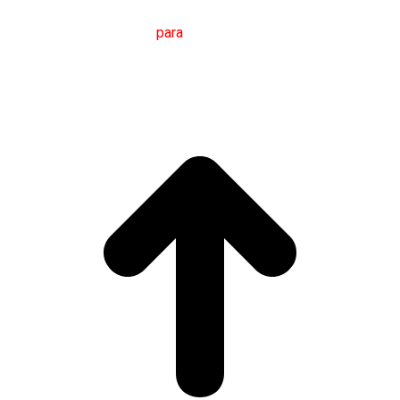
M
áster en
T
raducción
para
la
C
omunicación
I
nternacional
(MTCI)
Facultad de Filología y Traducción
UNIVERSIDAD
DE VIGO