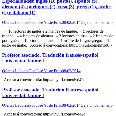
Especialidades: inglés (18 postos), español (5),
alemán (4), portugués (2), ruso (3), grego (1), árabe
(1) e italiano (1)
Ofertas Laborais
Por
José Yuste Frías
08/02/2014
Deja un comentario
– 16 lectores de inglés e 2 maîtres de langue. – 5 lectores de
español. – 4 lectores de alemán. – 3 lectores de ruso. – 2 lectores de
portugués. – 1 lector de italiano. – 1 maître de langue grego. – 1
lector de árabe. Acceso á convocatoria: http://tinyurl.com/nmzd6j7
Profesor asociado. Tradución francés-español.
Universitat Jaume I
Ofertas Laborais
Por
José Yuste Frías
08/02/2014
Acceso á convocatoria: http://tinyurl.com/olvd42d
Profesor asociado. Tradución francés-español.
Universitat Jaume I
Ofertas Laborais
Por
José Yuste Frías
08/02/2014
Deja un comentario
Acceso á convocatoria: http://tinyurl.com/olvd42d