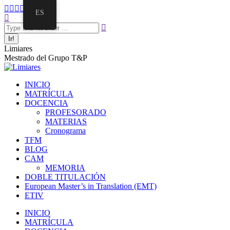
Saltar
Facebook
Twitter
Mail
Instagram
Linkedin
ES
al
Buscar:
page
page
page
page
page
contenido
opens
opens
opens
opens
opens
in
in
in
in
in
new
new
new
new
new
Limiares
window
window
window
window
window
Mestrado del Grupo T&P
INICIO
MATRÍCULA
DOCENCIA
PROFESORADO
MATERIAS
Cronograma
TFM
BLOG
CAM
MEMORIA
DOBLE TITULACIÓN
European Master’s in Translation (EMT)
ETIV
INICIO
MATRÍCULA