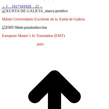
←
1
…
16
17
18
19
20
…
22
→
Máster Universitario Excelente de la Xunta de Galicia
European Master´s In Translation (EMT)
M
áster en
T
raducción
para
la
C
omunicación
I
nternacional (MTCI)
Facultad de Filología y Traducción
UNIVERSIDAD DE VIGO
I
a
T