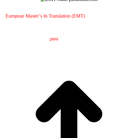
European Master´s In Translation (EMT)
M
áster en
T
raducción
para
la
C
omunicación
I
nternacional
(MTCI)
Facultad de Filología y Traducción
UNIVERSIDAD
DE VIGO