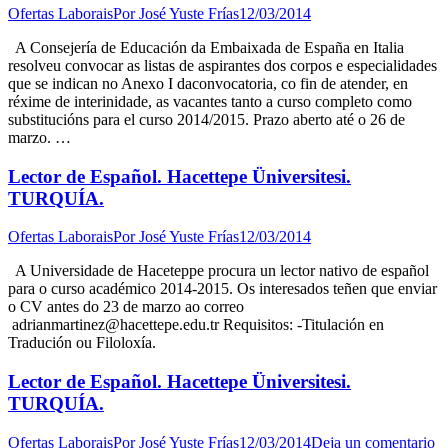
Ofertas Laborais
Por
José Yuste Frías
12/03/2014
A Consejería de Educación da Embaixada de España en Italia
resolveu convocar as listas de aspirantes dos corpos e especialidades
que se indican no Anexo I daconvocatoria, co fin de atender, en
réxime de interinidade, as vacantes tanto a curso completo como
substitucións para el curso 2014/2015. Prazo aberto até o 26 de
marzo. …
Lector de Español. Hacettepe Üniversitesi.
TURQUÍA.
Ofertas Laborais
Por
José Yuste Frías
12/03/2014
A Universidade de Haceteppe procura un lector nativo de español
para o curso académico 2014-2015. Os interesados teñen que enviar
o CV antes do 23 de marzo ao correo
adrianmartinez@hacettepe.edu.tr Requisitos: -Titulación en
Tradución ou Filoloxía.
Lector de Español. Hacettepe Üniversitesi.
TURQUÍA.
Ofertas Laborais
Por
José Yuste Frías
12/03/2014
Deja un comentario