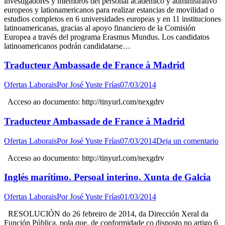
investigadores y miembros del personal académico y administrativo
europeos y lationamericanos para realizar estancias de movilidad o
estudios completos en 6 universidades europeas y en 11 instituciones
latinoamericanas, gracias al apoyo financiero de la Comisión
Europea a través del programa Erasmus Mundus. Los candidatos
latinoamericanos podrán candidatarse…
Traducteur Ambassade de France à Madrid
Ofertas Laborais
Por
José Yuste Frías
07/03/2014
Acceso ao documento: http://tinyurl.com/nexgdrv
Traducteur Ambassade de France à Madrid
Ofertas Laborais
Por
José Yuste Frías
07/03/2014
Deja un comentario
Acceso ao documento: http://tinyurl.com/nexgdrv
Inglés marítimo. Persoal interino. Xunta de Galcia
Ofertas Laborais
Por
José Yuste Frías
01/03/2014
RESOLUCIÓN do 26 febreiro de 2014, da Dirección Xeral da
Función Pública, pola que, de conformidade co disposto no artigo 6