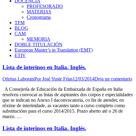
DOCENCIA
PROFESORADO
MATERIAS
Cronograma
TFM
BLOG
CAM
MEMORIA
DOBLE TITULACIÓN
European Master’s in Translation (EMT)
ETIV
Lista de interinos en Italia. Inglés.
Ofertas Laborais
Por
José Yuste Frías
12/03/2014
Deja un comentario
A Consejería de Educación da Embaixada de España en Italia
resolveu convocar as listas de aspirantes dos corpos e especialidades
que se indican no Anexo I daconvocatoria, co fin de atender, en
réxime de interinidade, as vacantes tanto a curso completo como
substitucións para el curso 2014/2015. Prazo aberto até o 26 de
marzo. …
Lista de interinos en Italia. Inglés.