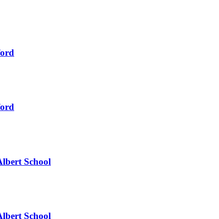
ford
ford
Albert School
Albert School