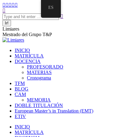
Saltar
Facebook
Twitter
Mail
Instagram
Linkedin
ES
al
Buscar:
page
page
page
page
page
contenido
opens
opens
opens
opens
opens
in
in
in
in
in
new
new
new
new
new
Limiares
window
window
window
window
window
Mestrado del Grupo T&P
INICIO
MATRÍCULA
DOCENCIA
PROFESORADO
MATERIAS
Cronograma
TFM
BLOG
CAM
MEMORIA
DOBLE TITULACIÓN
European Master’s in Translation (EMT)
ETIV
INICIO
MATRÍCULA