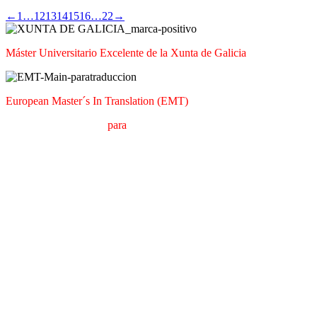
←
1
…
12
13
14
15
16
…
22
→
Máster Universitario Excelente de la Xunta de Galicia
European Master´s In Translation (EMT)
M
áster en
T
raducción
para
la
C
omunicación
I
nternacional (MTCI)
F