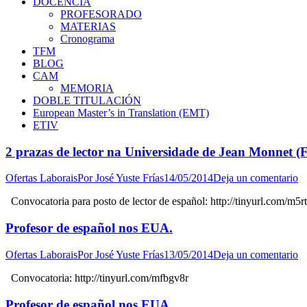
DOCENCIA
PROFESORADO
MATERIAS
Cronograma
TFM
BLOG
CAM
MEMORIA
DOBLE TITULACIÓN
European Master’s in Translation (EMT)
ETIV
2 prazas de lector na Universidade de Jean Monnet (
Ofertas Laborais
Por
José Yuste Frías
14/05/2014
Deja un comentario
Convocatoria para posto de lector de español: http://tinyurl.com/m5
Profesor de español nos EUA.
Ofertas Laborais
Por
José Yuste Frías
13/05/2014
Deja un comentario
Convocatoria: http://tinyurl.com/mfbgv8r
Profesor de español nos EUA.