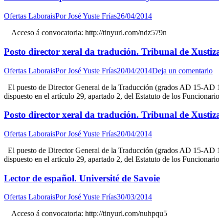
Ofertas Laborais
Por
José Yuste Frías
26/04/2014
Acceso á convocatoria: http://tinyurl.com/ndz579n
Posto director xeral da tradución. Tribunal de Xust
Ofertas Laborais
Por
José Yuste Frías
20/04/2014
Deja un comentario
El puesto de Director General de la Traducción (grados AD 15-AD 16
dispuesto en el artículo 29, apartado 2, del Estatuto de los Funciona
Posto director xeral da tradución. Tribunal de Xust
Ofertas Laborais
Por
José Yuste Frías
20/04/2014
El puesto de Director General de la Traducción (grados AD 15-AD 16
dispuesto en el artículo 29, apartado 2, del Estatuto de los Funciona
Lector de español. Université de Savoie
Ofertas Laborais
Por
José Yuste Frías
30/03/2014
Acceso á convocatoria: http://tinyurl.com/nuhpqu5