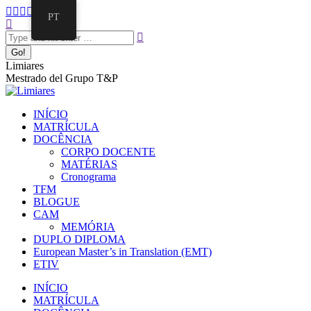
Pular
Facebook
Twitter
Mail
Instagram
Linkedin
PT
para
Search:
page
page
page
page
page
o
opens
opens
opens
opens
opens
conteúdo
in
in
in
in
in
new
new
new
new
new
Limiares
window
window
window
window
window
Mestrado del Grupo T&P
INÍCIO
MATRÍCULA
DOCÊNCIA
CORPO DOCENTE
MATÉRIAS
Cronograma
TFM
BLOGUE
CAM
MEMÓRIA
DUPLO DIPLOMA
European Master’s in Translation (EMT)
ETIV
INÍCIO
MATRÍCULA