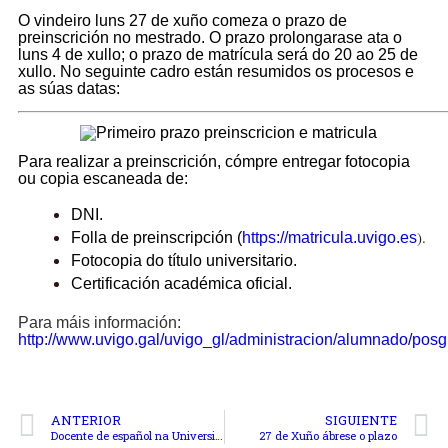
O vindeiro luns 27 de xuño comeza o prazo de
preinscrición no mestrado. O prazo prolongarase ata o
luns 4 de xullo; o prazo de matrícula será do 20 ao 25 de
xullo.
No seguinte cadro están resumidos os procesos e
as súas datas:
Para realizar a preinscrición, cómpre entregar fotocopia
ou copia escaneada de:
DNI.
).
Folla de preinscripción (
https://matricula.uvigo.es
Fotocopia do título universitario.
Certificación académica oficial.
Para máis información:
http://www.uvigo.gal/uvigo_gl/administracion/alumnado/posg
ANTERIOR
SIGUIENTE
Docente de español na Université Bretagne Sud (France)
27 de Xuño ábrese o plazo