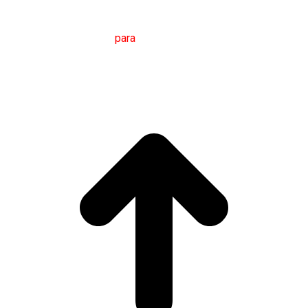
M
áster en
T
radución
para
a
C
omunicación
I
nternacional
(MTCI)
Facultade de Filoloxía e Tradución
UNIVERSIDADE
DE VIGO