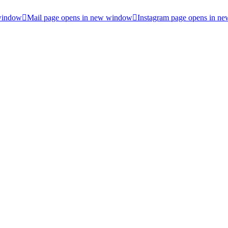
 window
Mail page opens in new window
Instagram page opens in n