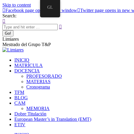
Skip to content
GL
Facebook page opens in new window
Twitter page opens in new
Search:
Limiares
Mestrado del Grupo T&P
INICIO
MATRÍCULA
DOCENCIA
PROFESORADO
MATERIAS
Cronograma
TFM
BLOG
CAM
MEMORIA
Dobre Titulación
European Master’s in Translation (EMT)
ETIV