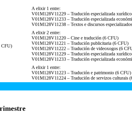
A elixir 1 entre:
V01M128V11229 – Tradución especializada xurídico-a
V01M128V11233 – Tradución especializada económico
V01M128V11238 – Textos e discursos especializados:
A elixir 2 entre:
V01M128V11220 – Cine e tradución (6 CFU)
V01M128V11221 – Tradución publicitaria (6 CFU)
(6 CFU)
V01M128V11222 – Tradución de videoxogos (6 CF
V01M128V11229 – Tradución especializada xurídico-a
V01M128V11233 – Tradución especializada económic
A elixir 1 entre:
V01M128V11223 – Tradución e patrimonio (6 CFU)
V01M128V11224 – Tradución de servizos culturais 
drimestre