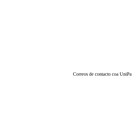
Correos de contacto coa UniPa
________
Prof.ª Ambra Pinello:
ambra.pinello@unipa.it
Prof.ª Anna Montalbano:
anna.montalbano@unipa.it
Prof.ª Assunta Polizzi:
assunta.polizzi@unipa.it