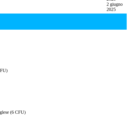
2 giugno
2025
CFU)
nglese (6 CFU)