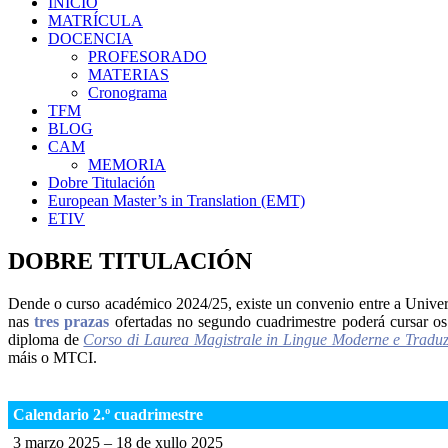
INICIO
MATRÍCULA
DOCENCIA
PROFESORADO
MATERIAS
Cronograma
TFM
BLOG
CAM
MEMORIA
Dobre Titulación
European Master’s in Translation (EMT)
ETIV
DOBRE TITULACIÓN
Dende o curso académico 2024/25, existe un convenio entre a Unive
nas
tres prazas
ofertadas no segundo cuadrimestre poderá cursar os
diploma de
Corso di Laurea Magistrale in Lingue Moderne e Traduzi
máis o MTCI.
Calendario 2.º cuadrimestre
3 marzo 2025 – 18 de xullo 2025