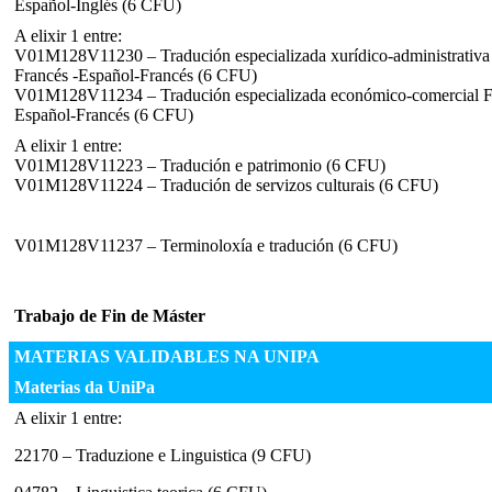
Español-Inglés (6 CFU)
A elixir 1 entre:
V01M128V11230 – Tradución especializada xurídico-administrativa
Francés -Español-Francés (6 CFU)
V01M128V11234 – Tradución especializada económico-comercial F
Español-Francés (6 CFU)
A elixir 1 entre:
V01M128V11223 – Tradución e patrimonio (6 CFU)
V01M128V11224 – Tradución de servizos culturais (6 CFU)
V01M128V11237 – Terminoloxía e tradución (6 CFU)
Trabajo de Fin de Máster
MATERIAS VALIDABLES NA UNIPA
Materias da UniPa
A elixir 1 entre:
22170 – Traduzione e Linguistica (9 CFU)