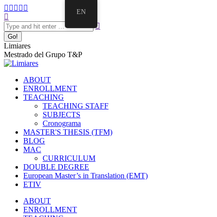
Skip
Facebook
Twitter
Mail
Instagram
Linkedin
EN
to
Search:
page
page
page
page
page
content
opens
opens
opens
opens
opens
in
in
in
in
in
new
new
new
new
new
Limiares
window
window
window
window
window
Mestrado del Grupo T&P
ABOUT
ENROLLMENT
TEACHING
TEACHING STAFF
SUBJECTS
Cronograma
MASTER'S THESIS (TFM)
BLOG
MAC
CURRICULUM
DOUBLE DEGREE
European Master’s in Translation (EMT)
ETIV
ABOUT
ENROLLMENT