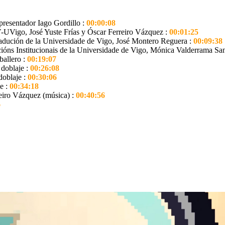
 presentador Iago Gordillo :
00:00:08
V-UVigo, José Yuste Frías y Óscar Ferreiro Vázquez :
00:01:25
Tradución de la Universidade de Vigo, José Montero Reguera :
00:09:38
cións Institucionais de la Universidade de Vigo, Mónica Valderrama S
ballero :
00:19:07
doblaje :
00:26:08
doblaje :
00:30:06
e :
00:34:18
eiro Vázquez (música) :
00:40:56
6