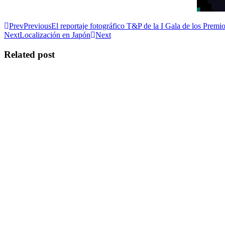
Prev
Previous
El reportaje fotográfico T&P de la I Gala de los Pre
Next
Localización en Japón
Next
Related post