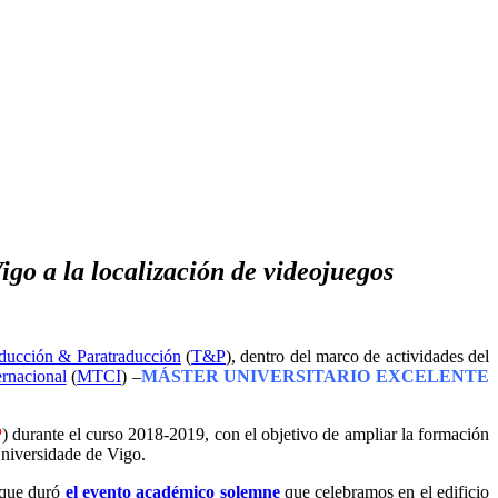
go a la localización de videojuegos
ducción & Paratraducción
(
T&P
), dentro del marco de actividades del
rnacional
(
MTCI
) –
MÁSTER UNIVERSITARIO EXCELENTE
P
) durante el curso 2018-2019, con el objetivo de ampliar la formación
niversidade de Vigo.
 que duró
el evento académico solemne
que celebramos en el edificio