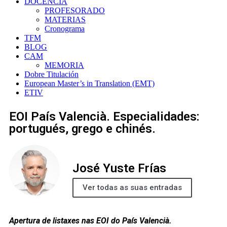
DOCENCIA
PROFESORADO
MATERIAS
Cronograma
TFM
BLOG
CAM
MEMORIA
Dobre Titulación
European Master’s in Translation (EMT)
ETIV
EOI País Valencià. Especialidades:
portugués, grego e chinés.
José Yuste Frías
Ver todas as suas entradas
Apertura de listaxes nas EOI do País Valencià.