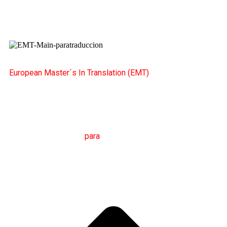
European Master´s In Translation (EMT)
M
áster en
T
radución
para
a
C
omunicación
I
nternacional
(MTCI)
Facultade de Filoloxía e Tradución
UNIVERSIDADE
DE VIGO