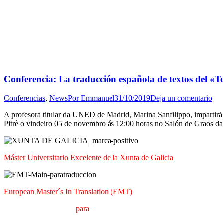
Conferencia: La traducción española de textos del «Te
Conferencias
,
News
Por
Emmanuel
31/10/2019
Deja un comentario
A profesora titular da UNED de Madrid, Marina Sanfilippo, impartirá 
Pitrè o vindeiro 05 de novembro ás 12:00 horas no Salón de Graos d
Máster Universitario Excelente de la Xunta de Galicia
European Master´s In Translation (EMT)
M
áster en
T
raducción
para
la
C
omunicación
I
nternacional (MTCI)
F