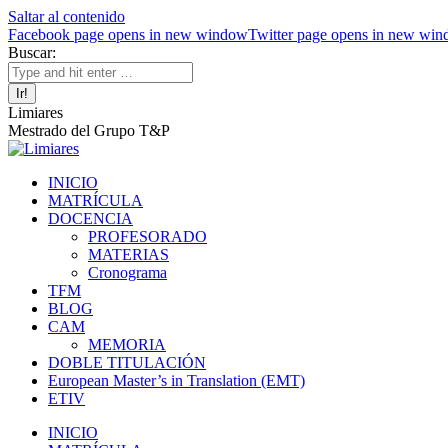
Saltar al contenido
Facebook page opens in new window
Twitter page opens in new wi
Buscar:
Limiares
Mestrado del Grupo T&P
INICIO
MATRÍCULA
DOCENCIA
PROFESORADO
MATERIAS
Cronograma
TFM
BLOG
CAM
MEMORIA
DOBLE TITULACIÓN
European Master’s in Translation (EMT)
ETIV
INICIO