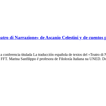
atro di Narrazione» de Ascanio Celestini y de cuentos 
a conferencia titulada La traducción española de textos del «Teatro di
a FFT. Marina Sanfilippo é profesora de Filoloxía Italiana na UNED.
acultad de Filología y Traducción
UNIVERSIDAD DE VIGO