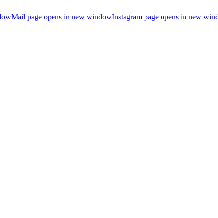
ndow
Mail page opens in new window
Instagram page opens in new wi