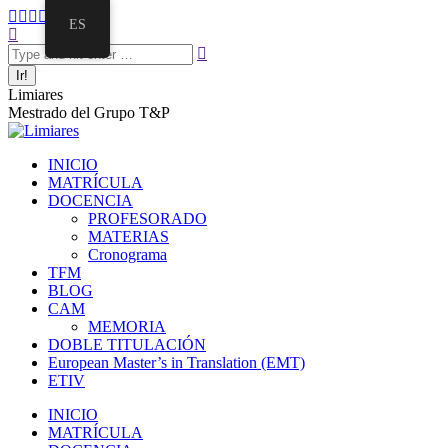
Saltar
Facebook
Twitter
Mail
Instagram
Linkedin
ES
al
Buscar:
page
page
page
page
page
contenido
opens
opens
opens
opens
opens
in
in
in
in
in
new
new
new
new
new
Limiares
window
window
window
window
window
Mestrado del Grupo T&P
INICIO
MATRÍCULA
DOCENCIA
PROFESORADO
MATERIAS
Cronograma
TFM
BLOG
CAM
MEMORIA
DOBLE TITULACIÓN
European Master’s in Translation (EMT)
ETIV
INICIO
MATRÍCULA