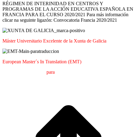
RÉGIMEN DE INTERINIDAD EN CENTROS Y
PROGRAMAS DE LA ACCIÓN EDUCATIVA ESPAÑOLA EN
FRANCIA PARA EL CURSO 2020/2021 Para más información
clicar na seguinte ligazón: Convocatoria Francia 2020/2021
Máster Universitario Excelente de la Xunta de Galicia
European Master´s In Translation (EMT)
M
áster en
T
raducción
para
la
C
omunicación
I
nternacional (MTCI)
Facultad de Filología y Traducción
UNIVERSIDAD DE VIGO
I
a
T