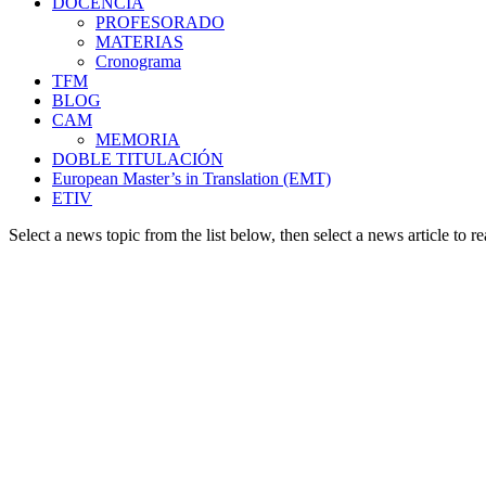
DOCENCIA
PROFESORADO
MATERIAS
Cronograma
TFM
BLOG
CAM
MEMORIA
DOBLE TITULACIÓN
European Master’s in Translation (EMT)
ETIV
Select a news topic from the list below, then select a news article to re