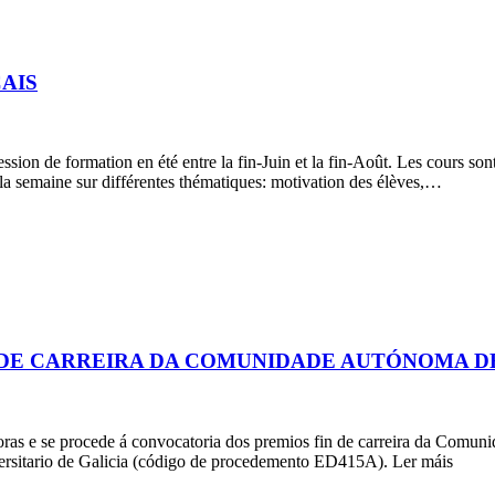
AIS
sion de formation en été entre la fin-Juin et la fin-Août. Les cours so
la semaine sur différentes thématiques: motivation des élèves,…
 DE CARREIRA DA COMUNIDADE AUTÓNOMA D
ras e se procede á convocatoria dos premios fin de carreira da Comu
versitario de Galicia (código de procedemento ED415A). Ler máis