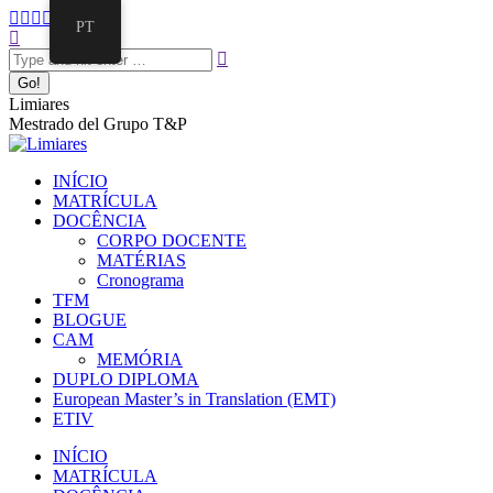
Pular
Facebook
Twitter
Mail
Instagram
Linkedin
PT
para
Search:
page
page
page
page
page
o
opens
opens
opens
opens
opens
conteúdo
in
in
in
in
in
new
new
new
new
new
Limiares
window
window
window
window
window
Mestrado del Grupo T&P
INÍCIO
MATRÍCULA
DOCÊNCIA
CORPO DOCENTE
MATÉRIAS
Cronograma
TFM
BLOGUE
CAM
MEMÓRIA
DUPLO DIPLOMA
European Master’s in Translation (EMT)
ETIV
INÍCIO
MATRÍCULA