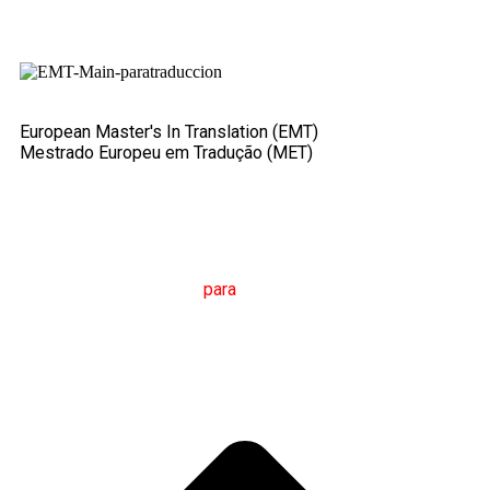
European Master's In Translation (EMT)
Mestrado Europeu em Tradução (MET)
M
estrado em
T
radução
para
a
C
omunicação
I
nternacional
(MTCI)
Faculdade de Filologia e Tradução
UNIVERSIDADE
DE VIGO