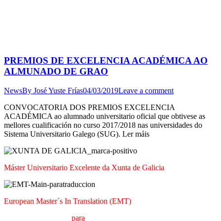
PREMIOS DE EXCELENCIA ACADÉMICA AO
ALMUNADO DE GRAO
News
By
José Yuste Frías
04/03/2019
Leave a comment
CONVOCATORIA DOS PREMIOS EXCELENCIA
ACADÉMICA ao alumnado universitario oficial que obtivese as
mellores cualificación no curso 2017/2018 nas universidades do
Sistema Universitario Galego (SUG). Ler máis
Máster Universitario Excelente da Xunta de Galicia
European Master´s In Translation (EMT)
M
áster en
T
radución
para
a
C
omunicación
I
nternacional (MTCI)