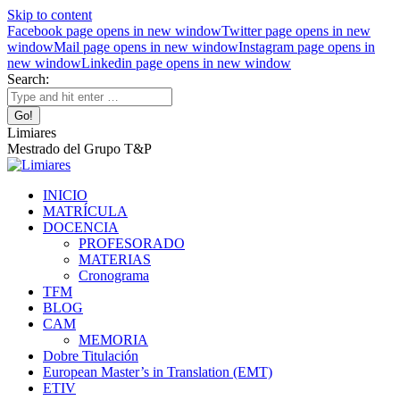
Skip to content
Facebook page opens in new window
Twitter page opens in new
window
Mail page opens in new window
Instagram page opens in
new window
Linkedin page opens in new window
Search:
Limiares
Mestrado del Grupo T&P
INICIO
MATRÍCULA
DOCENCIA
PROFESORADO
MATERIAS
Cronograma
TFM
BLOG
CAM
MEMORIA
Dobre Titulación
European Master’s in Translation (EMT)
ETIV