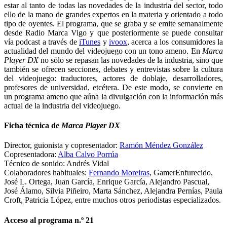
estar al tanto de todas las novedades de la industria del sector, todo
ello de la mano de grandes expertos en la materia y orientado a todo
tipo de oyentes. El programa, que se graba y se emite semanalmente
desde Radio Marca Vigo y que posteriormente se puede consultar
vía podcast a través de
iTunes
y
ivoox
, acerca a los consumidores la
actualidad del mundo del videojuego con un tono ameno. En
Marca
Player DX
no sólo se repasan las novedades de la industria, sino que
también se ofrecen secciones, debates y entrevistas sobre la cultura
del videojuego: traductores, actores de doblaje, desarrolladores,
profesores de universidad, etcétera. De este modo, se convierte en
un programa ameno que aúna la divulgación con la información más
actual de la industria del videojuego.
Ficha técnica de
Marca Player DX
Director, guionista y copresentador:
Ramón Méndez González
Copresentadora:
Alba Calvo Porrúa
Técnico de sonido: Andrés Vidal
Colaboradores habituales:
Fernando Moreiras
, GamerEnfurecido,
José L. Ortega, Juan García, Enrique García, Alejandro Pascual,
José Álamo, Silvia Piñeiro, Marta Sánchez, Alejandra Pernías, Paula
Croft, Patricia López, entre muchos otros periodistas especializados.
Acceso al programa n.º 21