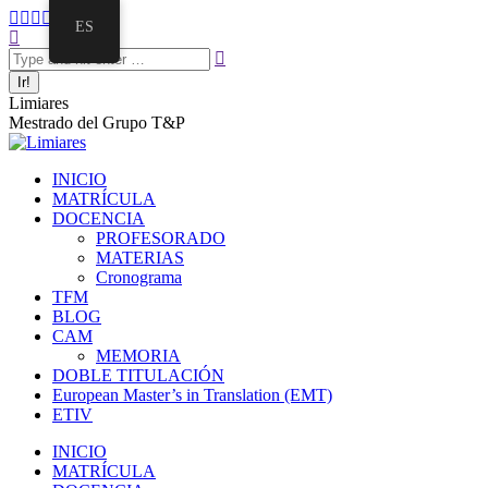
Saltar
Facebook
Twitter
Mail
Instagram
Linkedin
ES
al
Buscar:
page
page
page
page
page
contenido
opens
opens
opens
opens
opens
in
in
in
in
in
new
new
new
new
new
Limiares
window
window
window
window
window
Mestrado del Grupo T&P
INICIO
MATRÍCULA
DOCENCIA
PROFESORADO
MATERIAS
Cronograma
TFM
BLOG
CAM
MEMORIA
DOBLE TITULACIÓN
European Master’s in Translation (EMT)
ETIV
INICIO
MATRÍCULA