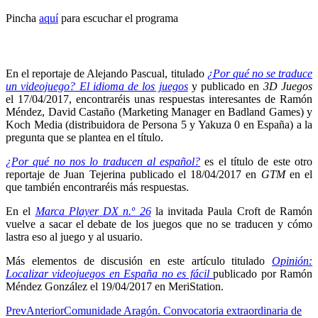
Pincha
aquí
para escuchar el programa
En el reportaje de Alejando Pascual, titulado
¿Por qué no se traduce
un videojuego? El idioma de los juegos
y publicado en
3D Juegos
el 17/04/2017, encontraréis unas respuestas interesantes de Ramón
Méndez, David Castaño (Marketing Manager en Badland Games) y
Koch Media (distribuidora de Persona 5 y Yakuza 0 en España) a la
pregunta que se plantea en el título.
¿Por qué no nos lo traducen al español?
es el título de este otro
reportaje de Juan Tejerina publicado el 18/04/2017 en
GTM
en el
que también encontraréis más respuestas.
En el
Marca Player DX n.º 26
la invitada Paula Croft de Ramón
vuelve a sacar el debate de los juegos que no se traducen y cómo
lastra eso al juego y al usuario.
Más elementos de discusión en este artículo titulado
Opinión:
Localizar videojuegos en España
no es fácil
publicado por Ramón
Méndez González el 19/04/2017 en MeriStation.
Prev
Anterior
Comunidade Aragón. Convocatoria extraordinaria de