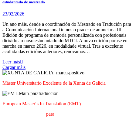
estudantado de mestrado
23/02/2026
Un ano máis, dende a coordinación do Mestrado en Tradución para
a Comunicación Internacional temos o pracer de anunciar a III
Edición do programa de mentoría personalizada con profesionais
dirixido ao noso estudantado do MTCI. A nova edición porase en
marcha en marzo 2026, en modalidade virtual. Tras a excelente
acollida das edicións anteriores, renovamos…
Leer más
Cargar máis
Máster Universitario Excelente de la Xunta de Galicia
European Master´s In Translation (EMT)
M
áster en
T
raducción
para
la
C
omunicación
I
nternacional (MTCI)
Facultad de Filología y Traducción
UNIVERSIDAD DE VIGO
I
a
T