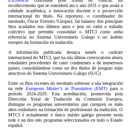
Excelencia
concedida pola Xunta de Galicia, un
recoñecemento que se estenderá ata o ano 2031 e que avala a
calidade académica, a innovación docente e a proxección
internacional do título. Na reportaxe, o coordinador do
mestrado, Óscar Ferreiro Vázquez, fai balance dos principais
fitos acadados nos últimos anos e pon en valor o traballo
colectivo que permitiu consolidar o MTCI como unha
referencia no Sistema Universitario Galego e no ámbito
europeo da formación en tradución.
A información publicada destaca tamén o carácter
internacional do MTCI, que na súa última convocatoria atraeu
estudantes procedentes de catro continentes e de numerosos
países, consolidándose como un dos títulos de posgrao máis
atractivos do Sistema Universitario Galego (SUG).
Entre os fitos recentes do mestrado sobresae a súa integración
na rede
European Master’s in Translation
(EMT)
para o
período 2024-2029. Esta acreditación, promovida pola
Dirección Xeral de Tradución da Comisión Europea,
distingue os programas universitarios que cumpren os máis
altos estándares na formación de profesionais da tradución. O
MTCI é actualmente o único máster galego presente nesta
rede e un dos oito programas seleccionados en todo o Estado
español.