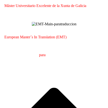
Máster Universitario Excelente de la Xunta de Galicia
European Master´s In Translation (EMT)
M
áster en
T
raducción
para
la
C
omunicación
I
nternacional
(MTCI)
Facultad de Filología y Traducción
UNIVERSIDAD
DE VIGO