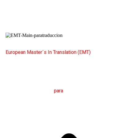
European Master´s In Translation (EMT)
M
áster en
T
raducción
para
la
C
omunicación
I
nternacional
(MTCI)
Facultad de Filología y Traducción
UNIVERSIDAD
DE VIGO