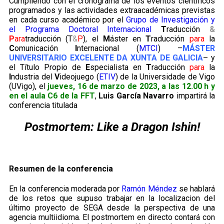
Cumpliendo con el cronograma de los eventos científicos
programados y las actividades extraacadémicas previstas
en cada curso académico por el
Grupo de Investigación y
el Programa Doctoral Internacional
T
raducción
&
P
ara
traducción (T
&
P
), el
M
áster en
T
raducción
para
la
C
omunicación
I
nternacional (
MTCI
) –
MÁSTER
UNIVERSITARIO EXCELENTE DA XUNTA DE GALICIA
– y
el Título Propio de
E
specialista en
T
raducción
para
la
I
ndustria del
V
ideojuego (
ETIV
) de la Universidade de Vigo
(UVigo), el
jueves, 16 de marzo de 2023, a las 12.00 h y
en el aula C6 de la FFT
,
Luis García Navarro
impartirá la
conferencia titulada
Postmortem: Like a Dragon Ishin!
Resumen de la conferencia
En la conferencia moderada por
Ramón Méndez
se hablará
de los retos que supuso trabajar en la localizacion del
último proyecto de SEGA desde la perspectiva de una
agencia multiidioma. El postmortem en directo contará con