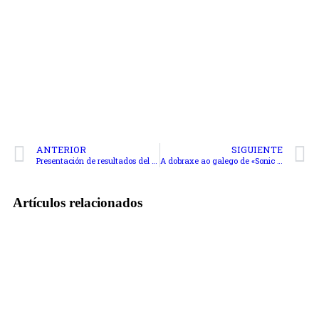
ANTERIOR
SIGUIENTE
Presentación de resultados del proyecto de investigación «Mujeres y migraciones en la industria del videojuego»
A dobraxe ao galego de «Sonic Prime» e a situación da dobraxe en Galicia
Artículos relacionados