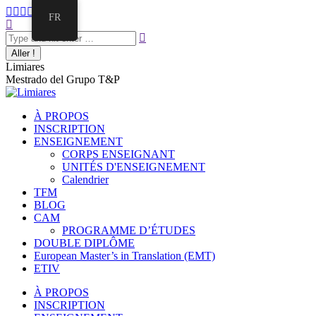
Aller
La
La
La
La
La
FR
au
Recherche
page
page
page
page
page
contenu
:
Facebook
Twitter
E-
Instagram
LinkedIn
s'ouvre
s'ouvre
mail
s'ouvre
s'ouvre
dans
dans
s'ouvre
dans
dans
Limiares
une
une
dans
une
une
Mestrado del Grupo T&P
nouvelle
nouvelle
une
nouvelle
nouvelle
fenêtre
fenêtre
nouvelle
fenêtre
fenêtre
fenêtre
À PROPOS
INSCRIPTION
ENSEIGNEMENT
CORPS ENSEIGNANT
UNITÉS D'ENSEIGNEMENT
Calendrier
TFM
BLOG
CAM
PROGRAMME D’ÉTUDES
DOUBLE DIPLÔME
European Master’s in Translation (EMT)
ETIV
À PROPOS
INSCRIPTION