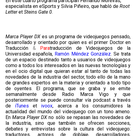
En este cuarto programa participan Fernando Moreiras,
especialista en eSports y Silvia Piñeiro, que habló de
Root
Letter
et
Steins Gate 0
.
Marca Player DX
es un programa de videojuegos pensado,
desarrollado y orientado por quien es el primer Doctor en
Traducción
&
Para
traducción de Videojuegos de la
Universidad española,
Ramón Méndez González
. Se trata
de un espacio destinado tanto a usuarios de videojuegos
como a todos los interesados en las nuevas tecnologías y
en el ocio digital que quieran estar al tanto de todas las
novedades de la industria del sector, todo ello de la mano
de grandes expertos en la materia y orientado a todo tipo
de oyentes. El programa, que se graba y se emite
semanalmente desde Radio Marca Vigo y que
posteriormente se puede consultar vía podcast a través
de
iTunes
et
ivoox
, acerca a los consumidores la
actualidad del mundo del videojuego con un tono ameno.
En
Marca Player DX
no sólo se repasan las novedades de
la industria, sino que también se ofrecen secciones,
debates y entrevistas sobre la cultura del videojuego:
traductores, actores de doblaje, desarrolladores,