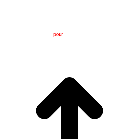
M
aster en
T
raduction
pour
la
C
ommunication
I
nternationale
(MTCI)
Faculté de Philologie et de Traduction
UNIVERSITÉ
DE VIGO