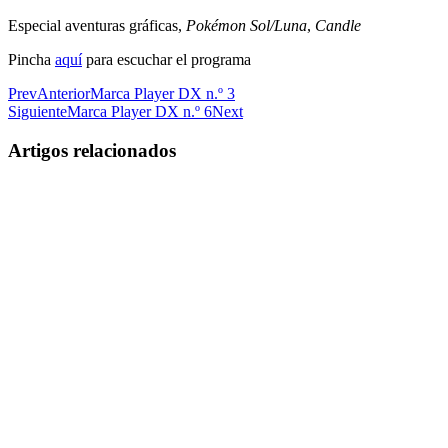
Especial aventuras gráficas,
Pokémon Sol/Luna
,
Candle
Pincha
aquí
para escuchar el programa
Prev
Anterior
Marca Player DX n.º 3
Siguiente
Marca Player DX n.º 6
Next
Artigos relacionados