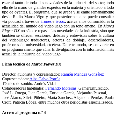
estar al tanto de todas las novedades de la industria del sector, todo
ello de la mano de grandes expertos en la materia y orientado a todo
tipo de oyentes. El programa, que se graba y se emite semanalmente
desde Radio Marca Vigo y que posteriormente se puede consultar
vía podcast a través de
iTunes
e
ivoox
, acerca a los consumidores la
actualidad del mundo del videojuego con un tono ameno. En
Marca
Player DX
no sólo se repasan las novedades de la industria, sino que
también se ofrecen secciones, debates y entrevistas sobre la cultura
del videojuego: traductores, actores de doblaje, desarrolladores,
profesores de universidad, etcétera. De este modo, se convierte en
un programa ameno que aúna la divulgación con la información más
actual de la industria del videojuego.
Ficha técnica de
Marca Player DX
Director, guionista y copresentador:
Ramón Méndez González
Copresentadora:
Alba Calvo Porrúa
Técnico de sonido: Andrés Vidal
Colaboradores habituales:
Fernando Moreiras
, GamerEnfurecido,
José L. Ortega, Juan García, Enrique García, Alejandro Pascual,
José Álamo, Silvia Piñeiro, Marta Sánchez, Alejandra Pernías, Paula
Croft, Patricia López, entre muchos otros periodistas especializados.
Acceso al programa n.º 4