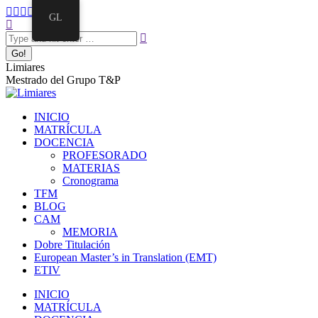
Skip
Facebook
Twitter
Mail
Instagram
Linkedin
GL
to
Search:
page
page
page
page
page
content
opens
opens
opens
opens
opens
in
in
in
in
in
new
new
new
new
new
Limiares
window
window
window
window
window
Mestrado del Grupo T&P
INICIO
MATRÍCULA
DOCENCIA
PROFESORADO
MATERIAS
Cronograma
TFM
BLOG
CAM
MEMORIA
Dobre Titulación
European Master’s in Translation (EMT)
ETIV
INICIO
MATRÍCULA