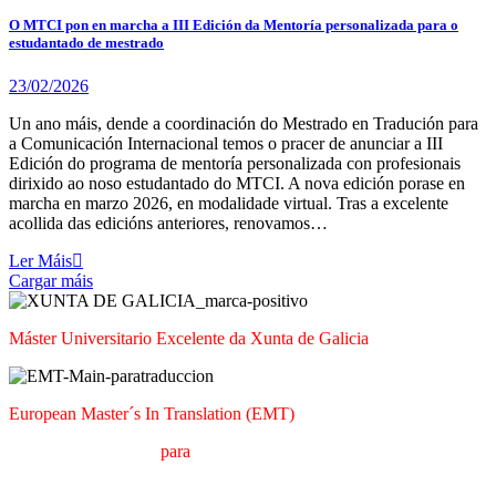
O MTCI pon en marcha a III Edición da Mentoría personalizada para o
estudantado de mestrado
23/02/2026
Un ano máis, dende a coordinación do Mestrado en Tradución para
a Comunicación Internacional temos o pracer de anunciar a III
Edición do programa de mentoría personalizada con profesionais
dirixido ao noso estudantado do MTCI. A nova edición porase en
marcha en marzo 2026, en modalidade virtual. Tras a excelente
acollida das edicións anteriores, renovamos…
Ler Máis
Cargar máis
Máster Universitario Excelente da Xunta de Galicia
European Master´s In Translation (EMT)
M
áster en
T
radución
para
a
C
omunicación
I
nternacional (MTCI)
Facultade de Filoloxía e Tradución
UNIVERSIDADE DE VIGO