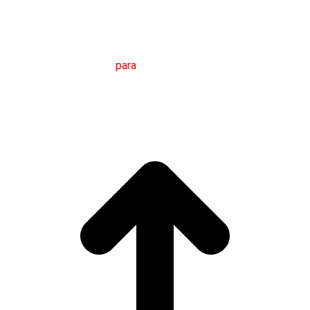
M
áster en
T
radución
para
a
C
omunicación
I
nternacional
(MTCI)
Facultade de Filoloxía e Tradución
UNIVERSIDADE
DE VIGO