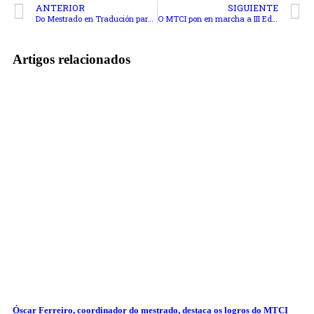
ANTERIOR
SIGUIENTE
Do Mestrado en Tradución para a Comunicación Internacional ao Parlamento Europeo: entrevista con Alba Rubio Alonso
O MTCI pon en marcha a III Edición da Mentoría personalizada para o estudantado de mestrado
Artigos relacionados
Óscar Ferreiro, coordinador do mestrado, destaca os logros do MTCI