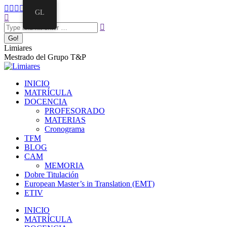
Skip
Facebook
Twitter
Mail
Instagram
Linkedin
GL
to
Search:
page
page
page
page
page
content
opens
opens
opens
opens
opens
in
in
in
in
in
new
new
new
new
new
Limiares
window
window
window
window
window
Mestrado del Grupo T&P
INICIO
MATRÍCULA
DOCENCIA
PROFESORADO
MATERIAS
Cronograma
TFM
BLOG
CAM
MEMORIA
Dobre Titulación
European Master’s in Translation (EMT)
ETIV
INICIO
MATRÍCULA