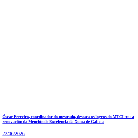
Óscar Ferreiro, coordinador do mestrado, destaca os logros do MTCI tras a
renovación da Mención de Excelencia da Xunta de Galicia
22/06/2026