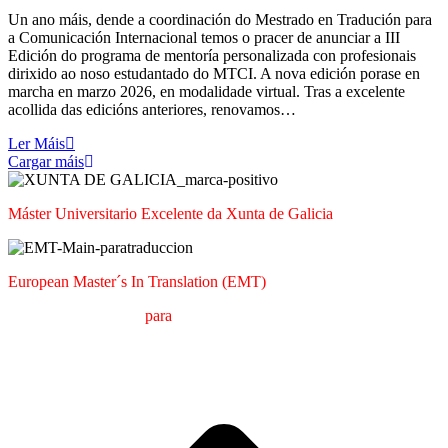
Un ano máis, dende a coordinación do Mestrado en Tradución para
a Comunicación Internacional temos o pracer de anunciar a III
Edición do programa de mentoría personalizada con profesionais
dirixido ao noso estudantado do MTCI. A nova edición porase en
marcha en marzo 2026, en modalidade virtual. Tras a excelente
acollida das edicións anteriores, renovamos…
Ler Máis
Cargar máis
Máster Universitario Excelente da Xunta de Galicia
European Master´s In Translation (EMT)
M
áster en
T
radución
para
a
C
omunicación
I
nternacional (MTCI)
Facultade de Filoloxía e Tradución
UNIVERSIDADE DE VIGO
t
T