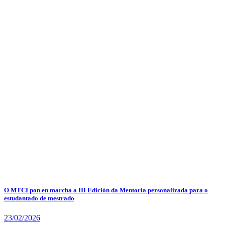
O MTCI pon en marcha a III Edición da Mentoría personalizada para o
estudantado de mestrado
23/02/2026