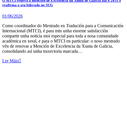
O MTCI renova a mención de Excelencia da Xunta de Galicia ata o 2031 e
reafirma o seu liderado no SUG
01/06/2026
Como coordinador do Mestrado en Tradución para a Comunicación
Internacional (MTCI), é para min unha enorme satisfacción
compartir unha noticia moi especial para toda a nosa comunidade
académica en xeral, e para o MTCI en particular: o noso mestrado
vén de renovar a Mención de Excelencia da Xunta de Galicia,
consolidando así unha traxectoria marcada…
Ler Máis