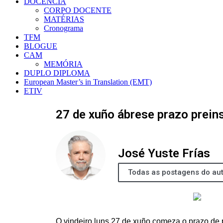
DOCÊNCIA
CORPO DOCENTE
MATÉRIAS
Cronograma
TFM
BLOGUE
CAM
MEMÓRIA
DUPLO DIPLOMA
European Master’s in Translation (EMT)
ETIV
27 de xuño ábrese prazo prein
José Yuste Frías
Todas as postagens do au
O vindeiro luns 27 de xuño comeza o prazo de p