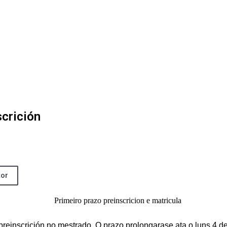
scrición
tor
reinscrición no mestrado. O prazo prolongarase ata o luns 4 de 