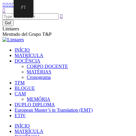
Pular
Facebook
Twitter
Mail
Instagram
Linkedin
PT
para
Search:
page
page
page
page
page
o
opens
opens
opens
opens
opens
conteúdo
in
in
in
in
in
new
new
new
new
new
Limiares
window
window
window
window
window
Mestrado del Grupo T&P
INÍCIO
MATRÍCULA
DOCÊNCIA
CORPO DOCENTE
MATÉRIAS
Cronograma
TFM
BLOGUE
CAM
MEMÓRIA
DUPLO DIPLOMA
European Master’s in Translation (EMT)
ETIV
INÍCIO
MATRÍCULA