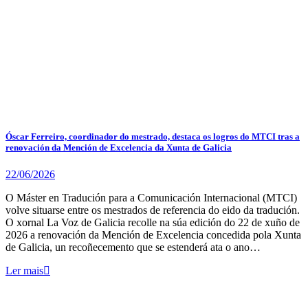
Óscar Ferreiro, coordinador do mestrado, destaca os logros do MTCI tras a
renovación da Mención de Excelencia da Xunta de Galicia
22/06/2026
O Máster en Tradución para a Comunicación Internacional (MTCI)
volve situarse entre os mestrados de referencia do eido da tradución.
O xornal La Voz de Galicia recolle na súa edición do 22 de xuño de
2026 a renovación da Mención de Excelencia concedida pola Xunta
de Galicia, un recoñecemento que se estenderá ata o ano…
Ler mais