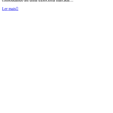
consolidando así unha traxectoria marcada…
Ler mais