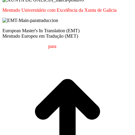
Mestrado Universitário com Excelência da Xunta de Galicia
European Master's In Translation (EMT)
Mestrado Europeu em Tradução (MET)
M
estrado em
T
radução
para
a
C
omunicação
I
nternacional (MTCI)
Faculdade de Filologia e Tradução
UNIVERSIDADE DE VIGO
t
T