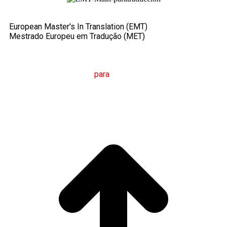
European Master's In Translation (EMT)
Mestrado Europeu em Tradução (MET)
M
estrado em
T
radução
para
a
C
omunicação
I
nternacional
(MTCI)
Faculdade de Filologia e Tradução
UNIVERSIDADE
DE VIGO