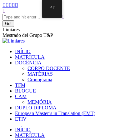
Pular
Facebook
Twitter
Mail
Instagram
Linkedin
PT
para
Search:
page
page
page
page
page
o
opens
opens
opens
opens
opens
conteúdo
in
in
in
in
in
new
new
new
new
new
Limiares
window
window
window
window
window
Mestrado del Grupo T&P
INÍCIO
MATRÍCULA
DOCÊNCIA
CORPO DOCENTE
MATÉRIAS
Cronograma
TFM
BLOGUE
CAM
MEMÓRIA
DUPLO DIPLOMA
European Master’s in Translation (EMT)
ETIV
INÍCIO
MATRÍCULA