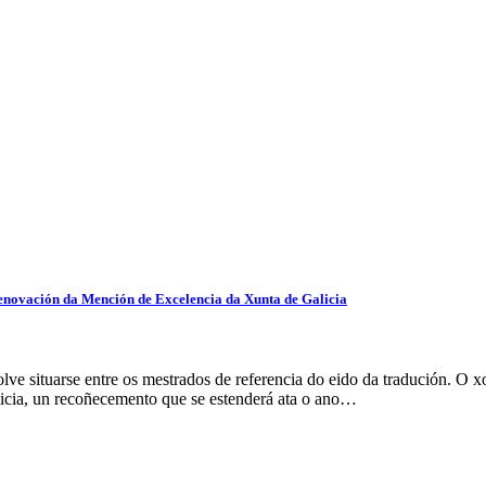
renovación da Mención de Excelencia da Xunta de Galicia
e situarse entre os mestrados de referencia do eido da tradución. O x
icia, un recoñecemento que se estenderá ata o ano…