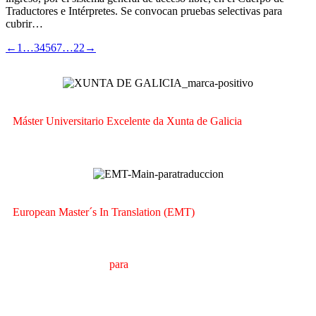
Traductores e Intérpretes. Se convocan pruebas selectivas para
cubrir…
←
1
…
3
4
5
6
7
…
22
→
Máster Universitario Excelente da Xunta de Galicia
European Master´s In Translation (EMT)
M
áster en
T
radución
para
a
C
omunicación
I
nternacional
(MTCI)
Facultade de Filoloxía e Tradución
UNIVERSIDADE
DE VIGO