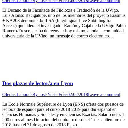
Ofertas Laborais
By
José Yuste Frías
16/02/2018
Leave a comment
El Decano de la Facultade de Filoloxía e Tradución de la UVigo,
Luis Alonso Bacigalupe, uno de los miembros del proyecto Erasmus
+ KA203 denominado ILSA (Interlingual Live Subtitling for
Access) que lidera el investigador Ramón y Cajal de la UVigo Pablo
Romero-Fresco, acaba de reenviar hoy mismo, a toda la comunidad
universitaria de la UVigo, un mensaje de correo electrónico…
Dos plazas de lector/a en Lyon
Ofertas Laborais
By
José Yuste Frías
02/02/2018
Leave a comment
La École Normale Supérieure de Lyon (ENS) oferta dos puestos de
lector/a de español para el curso 2018-2019 para dar español en
Ciencias Humanas y Sociales y en Ciencias Exactas. Salario neto: 1
200 euros al mes Duración del contrato: desde el 1 de septiembre de
2018 hasta el 31 de agosto de 2018 Plazo…